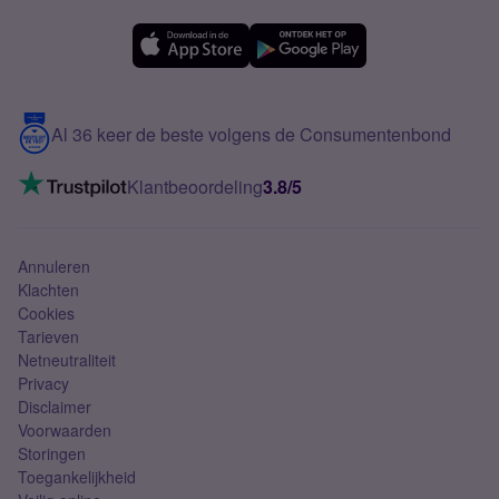
OPPO
Simyo Compleet
eSIM
Samsung A56
Over Simyo
Samsung
Meerdere nummers
Samsung S25 FE
Blog
5G internet
Contact
Al 36 keer de beste volgens de Consumentenbond
Mobiel internet
VoLTE 4G bellen
Klantbeoordeling
3.8/5
Mobiel abonnement
Simkaart
Annuleren
Klachten
Cookies
Tarieven
Netneutraliteit
Privacy
Disclaimer
Voorwaarden
Storingen
Toegankelijkheid