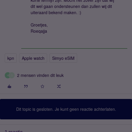
korte termijn zijn. Mocht het zover zijn dat wij
dit wel gaan ondersteunen dan zullen wij dit
uiteraard bekend maken. :)
Groetjes,
Roeqajja
kpn
Apple watch
Simyo eSIM
2 mensen vinden dit leuk
A
O
Dit topic is gesloten. Je kunt geen reactie achterlaten.