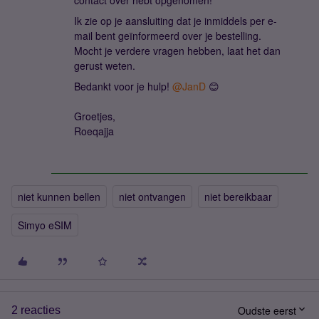
contact over hebt opgenomen!
Ik zie op je aansluiting dat je inmiddels per e-
mail bent geïnformeerd over je bestelling.
Mocht je verdere vragen hebben, laat het dan
gerust weten.
Bedankt voor je hulp! ​
@JanD
😊
Groetjes,
Roeqajja
niet kunnen bellen
niet ontvangen
niet bereikbaar
Simyo eSIM
Oudste eerst
2 reacties