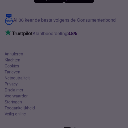
Meerdere nummers
Samsung S25 FE
Blog
5G internet
Contact
Al 36 keer de beste volgens de Consumentenbond
Mobiel internet
VoLTE 4G bellen
Klantbeoordeling
3.8/5
Mobiel abonnement
Simkaart
Annuleren
Klachten
Cookies
Tarieven
Netneutraliteit
Privacy
Disclaimer
Voorwaarden
Storingen
Toegankelijkheid
Veilig online