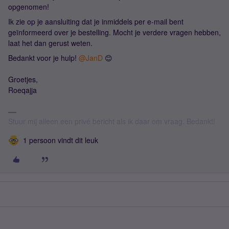
opgenomen!
Ik zie op je aansluiting dat je inmiddels per e-mail bent
geïnformeerd over je bestelling. Mocht je verdere vragen hebben,
laat het dan gerust weten.
Bedankt voor je hulp! ​
@JanD
😊
Groetjes,
Roeqajja
Stuur mij alleen een privé bericht als ik daar om vraag. Bedankt!
1 persoon vindt dit leuk