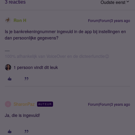
Oudste eerst
3 reacties
Ron H
Forum|Forum|3 years ago
Is je bankrekeningnummer ingevuld in de app bij instellingen en
dan persoonlijke gegevens?
100% afhankelijk van VoiceOver en de dicteerfunctie😉
1 persoon vindt dit leuk
SharonPaz
Forum|Forum|3 years ago
AUTEUR
S
Ja, die is ingevuld!