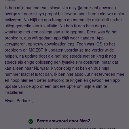
Ik heb mijn nummer van simyo sim only (jaren klant geweest)
overgezet naar simyo prepaid, hiervoor moet ik een nieuwe e-sim
activeren. Nu blijft de app hangen op momentje alsjeblieft na het
uitleg gedeelte van installatie. Nu heb ik een hele dag op
whatsapp met een collega van jullie gepraat. Eerst was 5g het
probleem, dus wifi gedaan app blijft weer hangen. App
verwijderen, opnieuw downloaden enz. Toen was IOS 18 het
probleem en MOEST ik updaten voordat ze me verder wilde
helpen. na update doet die het nog steeds niet en krijg ik nog
steeds als enige oplossing een fysieke sim opsturen, maar dat
kan alleen naar NL waar ik voorlopig niet ben en dus mijn
nummer inactief is tot dan. Ik ben hier absoluut niet tevreden mee
en hoop hier een beter antwoord te krijgen en gewoon een app
update van de app of een andere optie om mijn e-sim te
installeren.
Alvast Bedankt,
Beste antwoord door
MenZ