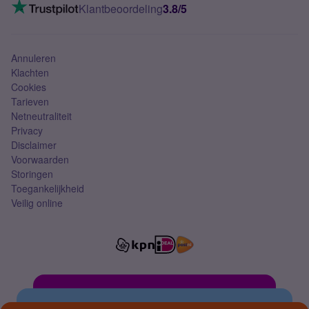
VoLTE 4G bellen
Klantbeoordeling
3.8/5
Mobiel abonnement
Simkaart
Annuleren
Klachten
Cookies
Tarieven
Netneutraliteit
Privacy
Disclaimer
Voorwaarden
Storingen
Toegankelijkheid
Veilig online