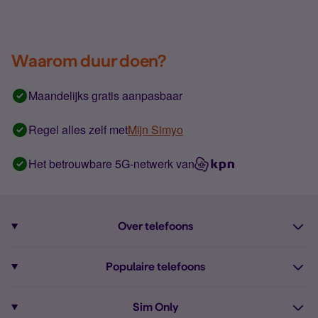
Waarom duur doen?
Maandelijks gratis aanpasbaar
Regel alles zelf met
Mijn Simyo
Het betrouwbare 5G-netwerk van
Over telefoons
Abonnement met telefoon
Populaire telefoons
Informatie over telefoons
Pixel 10
Sim Only
Alle telefoons