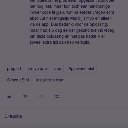
Inmiddels is het probleem “opgelost”. App doet
het nog niet, maar kon toch een handmatige
invoer code krijgen, wat na eerder vragen echt
absoluut niet mogelijk was bij simyo en alleen
via de app. Dus bedankt voor de oplossing,
maar had 1,5 dag eerder gekund toen ik vroeg
om deze oplossing en niet pas nadat ik er
zoveel extra tijd aan heb verspild.
prepaid
simyo app
app
App werkt niet
Simyo eSIM
installeren esim
1 reactie