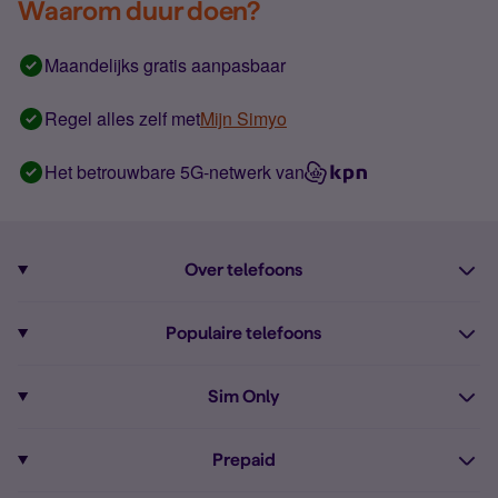
Waarom duur doen?
Maandelijks gratis aanpasbaar
Regel alles zelf met
Mijn Simyo
Het betrouwbare 5G-netwerk van
Over telefoons
Abonnement met telefoon
Populaire telefoons
Informatie over telefoons
Pixel 10
Sim Only
Alle telefoons
Pixel 9a
Sim Only
Prepaid
iPhone 16
Sim Only internet