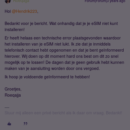
Roeqajja
Forum|Forum|3 years ago
Hoi
@Hendrik223
,
Bedankt voor je bericht. Wat onhandig dat je je eSIM niet kunt
installeren!
Er heeft helaas een technische error plaatsgevonden waardoor
het installeren van je eSIM niet lukt. Ik zie dat je inmiddels
telefonisch contact hebt opgenomen en dat je bent geïnformeerd
hierover. Wij doen op dit moment hard ons best om dit zo snel
mogelijk op te lossen! De dagen dat je geen gebruik hebt kunnen
maken van je aansluiting worden door ons vergoed.
Ik hoop je voldoende geïnformeerd te hebben!
Groetjes,
Roeqajja
Stuur mij alleen een privé bericht als ik daar om vraag. Bedankt!