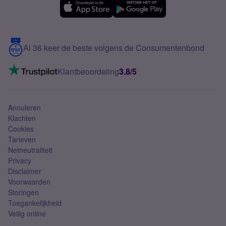
Samsung A56
Over Simyo
Samsung
Meerdere nummers
Samsung S25 FE
Blog
5G internet
Contact
Al 36 keer de beste volgens de Consumentenbond
Mobiel internet
VoLTE 4G bellen
Klantbeoordeling
3.8/5
Mobiel abonnement
Simkaart
Annuleren
Klachten
Cookies
Tarieven
Netneutraliteit
Privacy
Disclaimer
Voorwaarden
Storingen
Toegankelijkheid
Veilig online