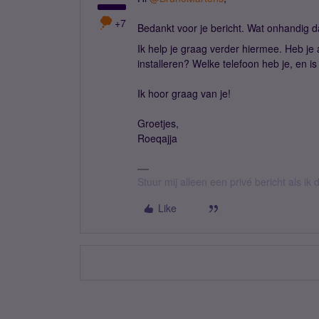
+7
Bedankt voor je bericht. Wat onhandig da
Ik help je graag verder hiermee. Heb je
installeren? Welke telefoon heb je, en 
Ik hoor graag van je!
Groetjes,
Roeqajja
Stuur mij alleen een privé bericht als i
Like