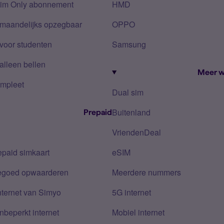
Sim Only abonnement
HMD
 maandelijks opzegbaar
OPPO
voor studenten
Samsung
alleen bellen
Meer w
mpleet
Dual sim
Buitenland
Prepaid
VriendenDeal
epaid simkaart
eSIM
tegoed opwaarderen
Meerdere nummers
nternet van Simyo
5G internet
nbeperkt internet
Mobiel internet