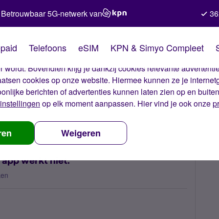
Betrouwbaar 5G-netwerk van
36
kies van Simyo
paid
Telefoons
eSIM
KPN & Simyo Compleet
okies op onze website. Met deze cookies zorgen wij ervoor dat j
 wordt. Bovendien krijg je dankzij cookies relevante advertentie
laatsen cookies op onze website. Hiermee kunnen ze je internet
oonlijke berichten of advertenties kunnen laten zien op en buite
instellingen
op elk moment aanpassen. Hier vind je ook onze
p
eren lukt niet, inloggen app werkt niet.
ren
Weigeren
 app werkt niet.
ken