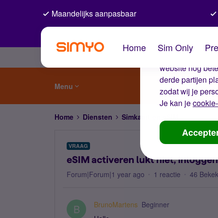
Maandelijks aanpasbaar
De coo
Home
Sim Only
Pre
Wij gebruiken co
website nog beter
derde partijen p
Menu
zodat wij je pers
Je kan je
cookie-
Home
Diensten
Simkaart en eSIM
eSIM activ
Accepte
VRAAG
eSIM activeren lukt niet, inloggen
Forum|Forum|1 year ago
1 reactie
46 Beke
BrunoMartens
Beginner
B