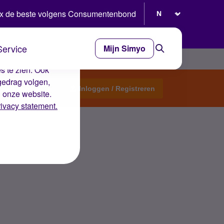
Selecteer taal
x de beste volgens Consumentenbond
Service
Mijn Simyo
e ervaring op de
s te zien. Ook
gedrag volgen,
Start een topic
Inloggen / Registreren
n onze website.
rivacy statement.