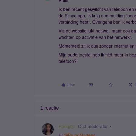
Hallo,
Ik ben recent geswitcht van telefoon en 
de Simyo app. Ik krijg een melding “oeps
verbinding hebt”. Overigens ben ik verb
Via de website lukt het wel, maar ook da
wachten op activatie van het netwerk”.
Momenteel zit ik dus zonder internet en 
Mijn oude toestel heb ik niet meer in be
telefoon?
Like
1 reactie
Roeqajja
Oud-moderator
Hi ​
@BrunoMartens
,