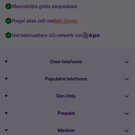
Maandelijks gratis aanpasbaar
Regel alles zelf met
Mijn Simyo
Het betrouwbare 5G-netwerk van
Over telefoons
Abonnement met telefoon
Populaire telefoons
Informatie over telefoons
Pixel 10
Sim Only
Alle telefoons
Pixel 9a
Sim Only
Prepaid
iPhone 16
Sim Only internet
Prepaid
iPhone 16e
Merken
Onbeperkt bellen