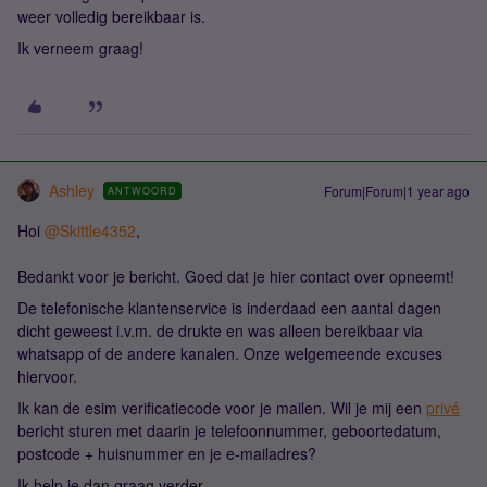
weer volledig bereikbaar is.
Ik verneem graag!
Ashley
Forum|Forum|1 year ago
ANTWOORD
Hoi
@Skittle4352
,
Bedankt voor je bericht. Goed dat je hier contact over opneemt!
De telefonische klantenservice is inderdaad een aantal dagen
dicht geweest i.v.m. de drukte en was alleen bereikbaar via
whatsapp of de andere kanalen. Onze welgemeende excuses
hiervoor.
Ik kan de esim verificatiecode voor je mailen. Wil je mij een
privé
bericht sturen met daarin je telefoonnummer, geboortedatum,
postcode + huisnummer en je e-mailadres?
Ik help je dan graag verder.