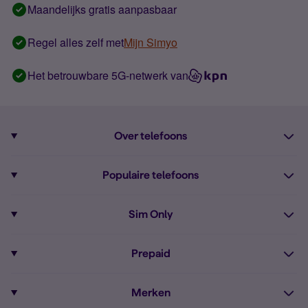
Maandelijks gratis aanpasbaar
Regel alles zelf met
Mijn Simyo
Het betrouwbare 5G-netwerk van
Over telefoons
Abonnement met telefoon
Populaire telefoons
Informatie over telefoons
Pixel 10
Sim Only
Alle telefoons
Pixel 9a
Sim Only
Prepaid
iPhone 16
Sim Only internet
Prepaid
iPhone 16e
Merken
Onbeperkt bellen