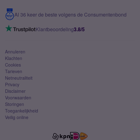
Samsung S25 FE
Blog
5G internet
Contact
Al 36 keer de beste volgens de Consumentenbond
Mobiel internet
VoLTE 4G bellen
Klantbeoordeling
3.8/5
Mobiel abonnement
Simkaart
Annuleren
Klachten
Cookies
Tarieven
Netneutraliteit
Privacy
Disclaimer
Voorwaarden
Storingen
Toegankelijkheid
Veilig online