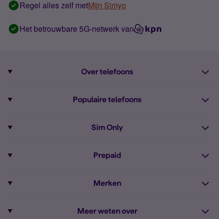
Regel alles zelf met
Mijn Simyo
Het betrouwbare 5G-netwerk van
Over telefoons
Abonnement met telefoon
Populaire telefoons
Informatie over telefoons
Pixel 10
Sim Only
Alle telefoons
Pixel 9a
Sim Only
Prepaid
iPhone 16
Sim Only internet
Prepaid
iPhone 16e
Merken
Onbeperkt bellen
Bestel Prepaid simkaart
iPhone 15
Apple
Zakelijk Sim Only abonnement
Meer weten over
Prepaid tegoed opwaarderen
iPhone 14 Refurbished