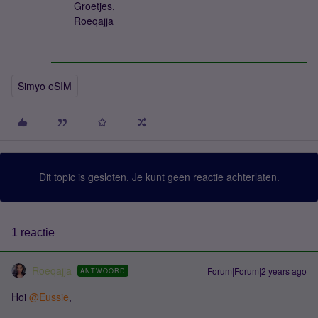
Groetjes,
Roeqajja
Simyo eSIM
Dit topic is gesloten. Je kunt geen reactie achterlaten.
1 reactie
Roeqajja
Forum|Forum|2 years ago
ANTWOORD
Hoi
@Eussie
,