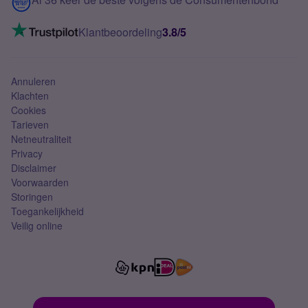
Mobiel internet
VoLTE 4G bellen
Klantbeoordeling
3.8/5
Mobiel abonnement
Simkaart
Annuleren
Klachten
Cookies
Tarieven
Netneutraliteit
Privacy
Disclaimer
Voorwaarden
Storingen
Toegankelijkheid
Veilig online