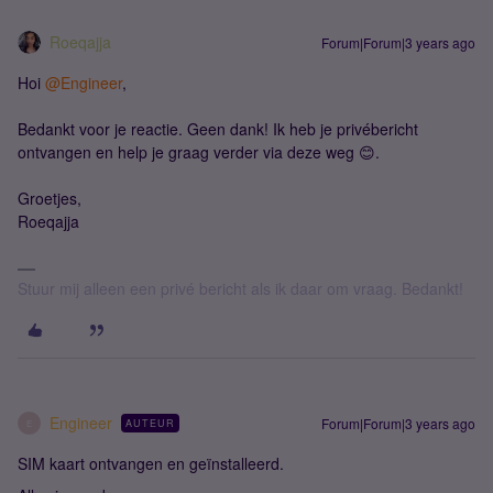
Roeqajja
Forum|Forum|3 years ago
Hoi
@Engineer
,
Bedankt voor je reactie. Geen dank! Ik heb je privébericht
ontvangen en help je graag verder via deze weg 😊.
Groetjes,
Roeqajja
Stuur mij alleen een privé bericht als ik daar om vraag. Bedankt!
Engineer
Forum|Forum|3 years ago
AUTEUR
E
SIM kaart ontvangen en geïnstalleerd.