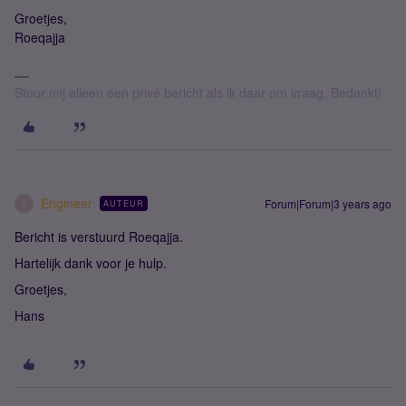
Groetjes,
Roeqajja
Stuur mij alleen een privé bericht als ik daar om vraag. Bedankt!
Engineer
Forum|Forum|3 years ago
AUTEUR
E
Bericht is verstuurd Roeqajja.
Hartelijk dank voor je hulp.
Groetjes,
Hans