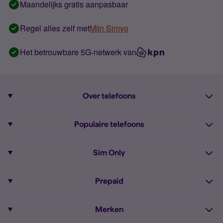
Maandelijks gratis aanpasbaar
Regel alles zelf met
Mijn Simyo
Het betrouwbare 5G-netwerk van
Over telefoons
Abonnement met telefoon
Populaire telefoons
Informatie over telefoons
Pixel 10
Sim Only
Alle telefoons
Pixel 9a
Sim Only
Prepaid
iPhone 16
Sim Only internet
Prepaid
iPhone 16e
Merken
Onbeperkt bellen
Bestel Prepaid simkaart