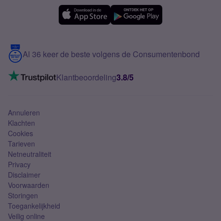
Simyo Compleet
eSIM
Samsung A56
Over Simyo
Samsung
Meerdere nummers
Samsung S25 FE
Blog
5G internet
Contact
Al 36 keer de beste volgens de Consumentenbond
Mobiel internet
VoLTE 4G bellen
Klantbeoordeling
3.8/5
Mobiel abonnement
Simkaart
Annuleren
Klachten
Cookies
Tarieven
Netneutraliteit
Privacy
Disclaimer
Voorwaarden
Storingen
Toegankelijkheid
Veilig online