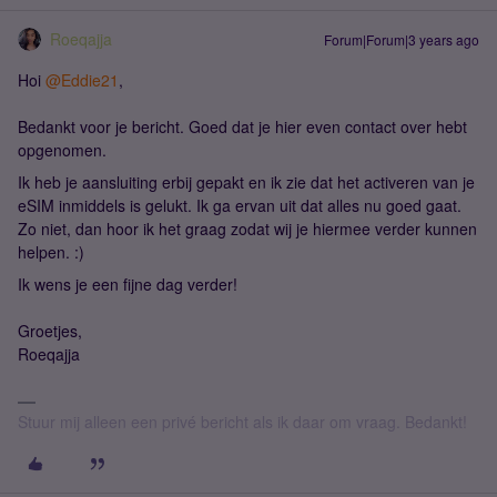
Roeqajja
Forum|Forum|3 years ago
Hoi
@Eddie21
,
Bedankt voor je bericht. Goed dat je hier even contact over hebt
opgenomen.
Ik heb je aansluiting erbij gepakt en ik zie dat het activeren van je
eSIM inmiddels is gelukt. Ik ga ervan uit dat alles nu goed gaat.
Zo niet, dan hoor ik het graag zodat wij je hiermee verder kunnen
helpen. :)
Ik wens je een fijne dag verder!
Groetjes,
Roeqajja
Stuur mij alleen een privé bericht als ik daar om vraag. Bedankt!