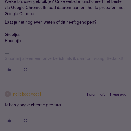
Welke browser gebruik je? Onze website functioneert het beste
via Google Chrome. Ik raad daarom aan om het te proberen met
Google Chrome.
Laat je het nog even weten of dit heeft geholpen?
Groetjes,
Roeqajja
Stuur mij alleen een privé bericht als ik daar om vraag. Bedankt!
nellekedevogel
Forum|Forum|1 year ago
N
Ik heb google chrome gebruikt