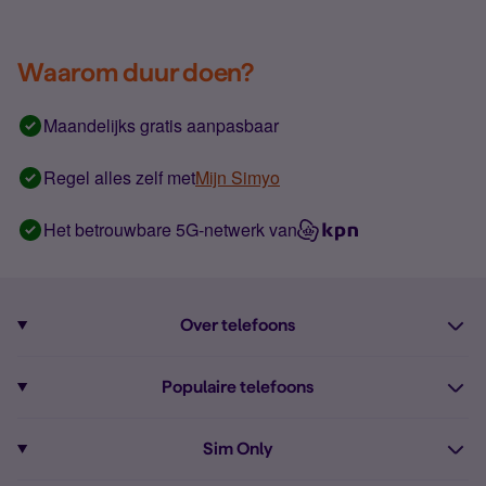
Waarom duur doen?
Maandelijks gratis aanpasbaar
Regel alles zelf met
Mijn Simyo
Het betrouwbare 5G-netwerk van
Over telefoons
Abonnement met telefoon
Populaire telefoons
Informatie over telefoons
Pixel 10
Sim Only
Alle telefoons
Pixel 9a