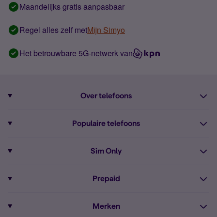
Maandelijks gratis aanpasbaar
Regel alles zelf met
Mijn Simyo
Het betrouwbare 5G-netwerk van
Over telefoons
Abonnement met telefoon
Populaire telefoons
Informatie over telefoons
Pixel 10
Sim Only
Alle telefoons
Pixel 9a
Sim Only
Prepaid
iPhone 16
Sim Only internet
Prepaid
iPhone 16e
Merken
Onbeperkt bellen