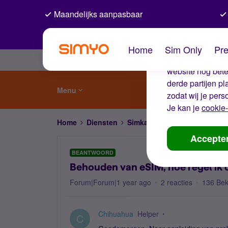
Maandelijks aanpasbaar
De coo
Home
Sim Only
Pre
Wij gebruiken co
website nog beter
derde partijen p
Menu
zodat wij je pers
Je kan je
cookie-
Home
Diensten
Simkaart en eSIM
Behouden 
Accepte
BEANTWOORD
Behouden van eSIM, hoe regel ik 
Forum|Forum|1 year ago
2 reacties
136 Be
Chihuahua
Helper
C