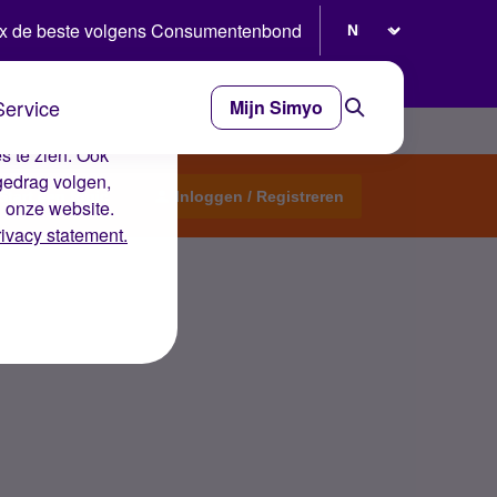
Selecteer taal
x de beste volgens Consumentenbond
Service
Mijn Simyo
e ervaring op de
s te zien. Ook
gedrag volgen,
Start een topic
Inloggen / Registreren
n onze website.
rivacy statement.