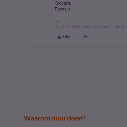
Groetjes,
Roeqajja
Stuur mij alleen een privé bericht als i
Like
Waarom duur doen?