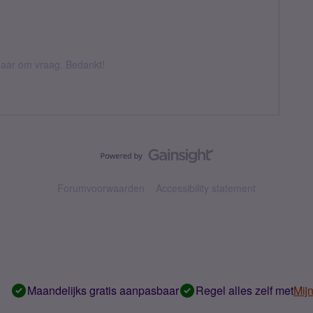
k daar om vraag. Bedankt!
Forumvoorwaarden
Accessibility statement
Maandelijks gratis aanpasbaar
Regel alles zelf met
Mij