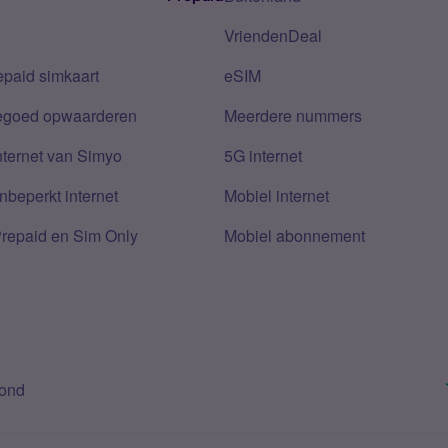
VriendenDeal
epaid simkaart
eSIM
tegoed opwaarderen
Meerdere nummers
nternet van Simyo
5G internet
nbeperkt internet
Mobiel internet
Prepaid en Sim Only
Mobiel abonnement
bond