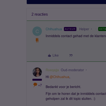
2 reacties
Chihuahua
Helper
AUTEUR
ANT
C
Inmiddels contact gehad met de klanten
Like
Roeqajja
Oud-moderator
Hi ​
@Chihuahua
,
+7
Bedankt voor je bericht.
Fijn om te horen dat je inmiddels conta
geholpen zal ik dit topic sluiten. :)