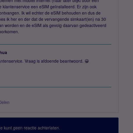
men met mobiel internet (naar later blijkt door een
e klantenservice een eSIM geïnstalleerd. Er zijn ook
ntvangen. Ik wil echter de eSIM behouden en dus de
lees ik her en der dat de vervangende simkaart(en) na 30
an worden en de eSIM als gevolg daarvan gedeactiveerd
voorkomen.
hua
antenservice. Vraag is afdoende beantwoord. 😀
Delen
 Je kunt geen reactie achterlaten.