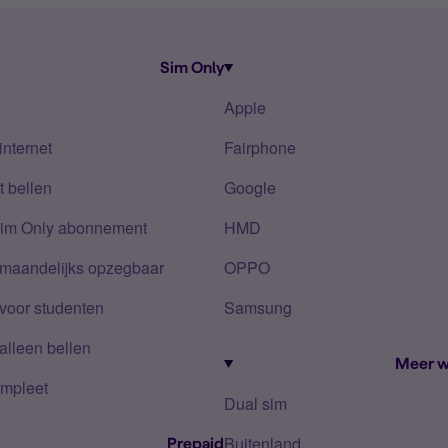
Sim Only
Apple
internet
Fairphone
 bellen
Google
Sim Only abonnement
HMD
 maandelijks opzegbaar
OPPO
voor studenten
Samsung
alleen bellen
Meer w
mpleet
Dual sim
Buitenland
Prepaid