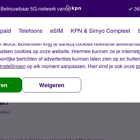
Betrouwbaar 5G-netwerk van
36
kies van Simyo
paid
Telefoons
eSIM
KPN & Simyo Compleet
okies op onze website. Met deze cookies zorgen wij ervoor dat j
 wordt. Bovendien krijg je dankzij cookies relevante advertentie
laatsen cookies op onze website. Hiermee kunnen ze je internet
oonlijke berichten of advertenties kunnen laten zien op en buite
instellingen
op elk moment aanpassen. Hier vind je ook onze
p
van eSIM, hoe regel ik dit?
ren
Weigeren
dit?
keken