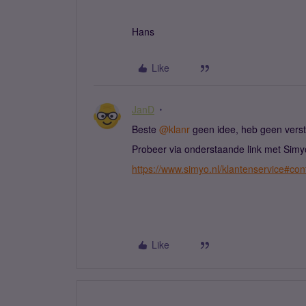
Hans
Like
JanD
Beste ​
@klanr
geen idee, heb geen verst
Probeer via onderstaande link met Simyo
https://www.simyo.nl/klantenservice#con
Like