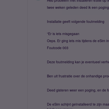
Heb probleem met installeren eSIM op 
twee weken geleden deed ik een poging
Installatie geeft volgende foutmelding
“Er is iets misgegaan
Oeps. Er ging iets mis tijdens de eSim ins
Foutcode 003
Deze foutmelding kan je eventueel verhe
Ben uit frustratie over de onhandige pr
Deed gisteren weer een poging, en de fou
De eSim schijnt geïnstalleerd te zijn m