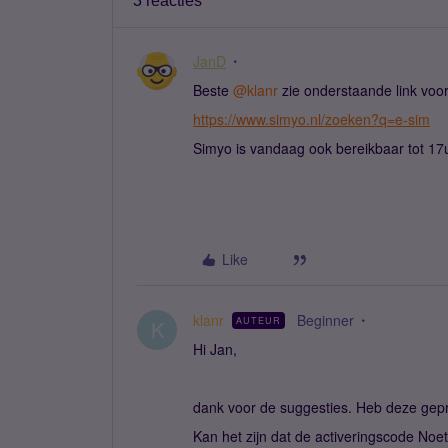
3 reacties
JanD
Beste ​
@klanr
zie onderstaande link voor
https://www.simyo.nl/zoeken?q=e-sim
Simyo is vandaag ook bereikbaar tot 17
Like
klanr
Beginner
AUTEUR
K
Hi Jan,
dank voor de suggesties. Heb deze gepr
Kan het zijn dat de activeringscode Noe