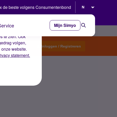
Selecteer taal
x de beste volgens Consumentenbond
Service
Mijn Simyo
e ervaring op de
s te zien. Ook
gedrag volgen,
Start een topic
Inloggen / Registreren
n onze website.
rivacy statement.