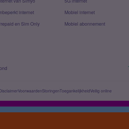
nternet van Simyo
5G internet
nbeperkt internet
Mobiel internet
Prepaid en Sim Only
Mobiel abonnement
bond
Disclaimer
Voorwaarden
Storingen
Toegankelijkheid
Veilig online