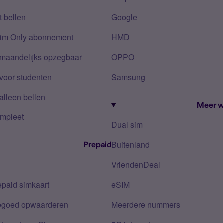
 bellen
Google
Sim Only abonnement
HMD
 maandelijks opzegbaar
OPPO
voor studenten
Samsung
alleen bellen
Meer w
mpleet
Dual sim
Buitenland
Prepaid
VriendenDeal
epaid simkaart
eSIM
tegoed opwaarderen
Meerdere nummers