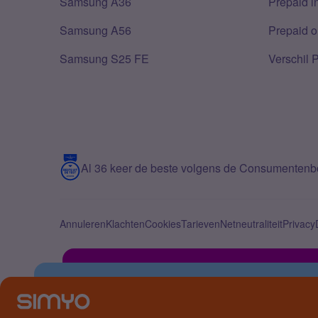
Samsung A36
Prepaid i
Samsung A56
Prepaid o
Samsung S25 FE
Verschil 
Al 36 keer de beste volgens de Consumenten
Annuleren
Klachten
Cookies
Tarieven
Netneutraliteit
Privacy