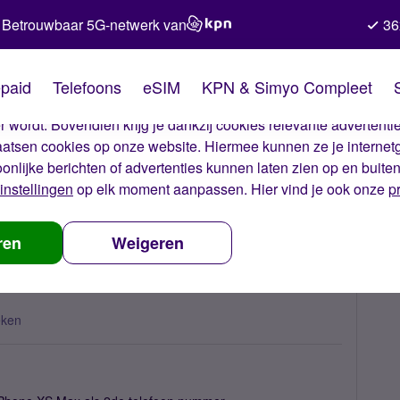
Betrouwbaar 5G-netwerk van
36
kies van Simyo
paid
Telefoons
eSIM
KPN & Simyo Compleet
okies op onze website. Met deze cookies zorgen wij ervoor dat j
 wordt. Bovendien krijg je dankzij cookies relevante advertentie
laatsen cookies op onze website. Hiermee kunnen ze je internet
oonlijke berichten of advertenties kunnen laten zien op en buite
instellingen
op elk moment aanpassen. Hier vind je ook onze
p
n Esim op iphoneXS Max
ren
Weigeren
eken