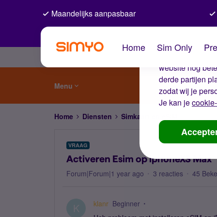
Maandelijks aanpasbaar
De coo
Home
Sim Only
Pre
Wij gebruiken co
website nog beter
derde partijen p
Menu
zodat wij je pers
Je kan je
cookie-
Home
Diensten
Simkaart en eSIM
Activere
Accepte
VRAAG
Activeren Esim op iphoneXS Max
Forum|Forum|1 year ago
3 reacties
45 Bek
klanr
Beginner
K