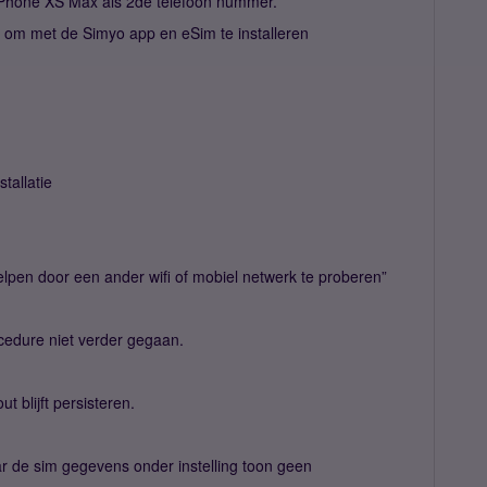
iPhone XS Max als 2de telefoon nummer.
 om met de Simyo app en eSim te installeren
tallatie
lpen door een ander wifi of mobiel netwerk te proberen”
ocedure niet verder gegaan.
t blijft persisteren.
aar de sim gegevens onder instelling toon geen