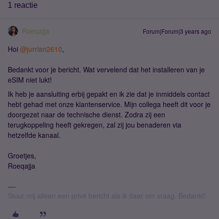
1 reactie
Roeqajja
Forum|Forum|3 years ago
Hoi
@jurrian2610
,
Bedankt voor je bericht. Wat vervelend dat het installeren van je
eSIM niet lukt!
Ik heb je aansluiting erbij gepakt en ik zie dat je inmiddels contact
hebt gehad met onze klantenservice. Mijn collega heeft dit voor je
doorgezet naar de technische dienst. Zodra zij een
terugkoppeling heeft gekregen, zal zij jou benaderen via
hetzelfde kanaal.
Groetjes,
Roeqajja
Stuur mij alleen een privé bericht als ik daar om vraag. Bedankt!