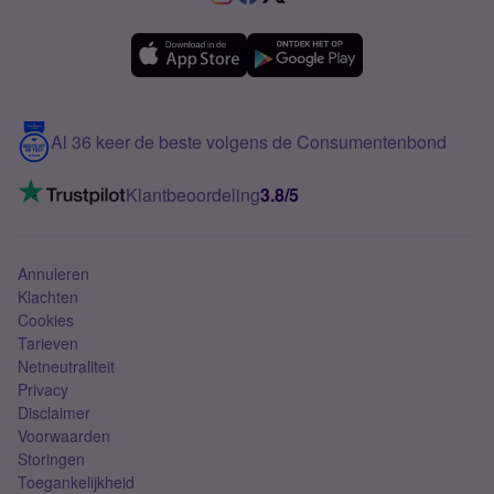
Samsung A36
Forum
OPPO
Simyo Compleet
eSIM
Samsung A56
Over Simyo
Samsung
Meerdere nummers
Samsung S25 FE
Blog
5G internet
Contact
Al 36 keer de beste volgens de Consumentenbond
Mobiel internet
VoLTE 4G bellen
Klantbeoordeling
3.8/5
Mobiel abonnement
Simkaart
Annuleren
Klachten
Cookies
Tarieven
Netneutraliteit
Privacy
Disclaimer
Voorwaarden
Storingen
Toegankelijkheid