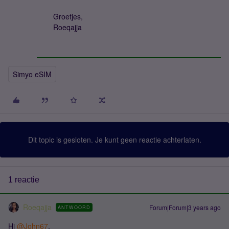
Groetjes,
Roeqajja
Simyo eSIM
Dit topic is gesloten. Je kunt geen reactie achterlaten.
1 reactie
Roeqajja
Forum|Forum|3 years ago
ANTWOORD
Hi
@John67
,