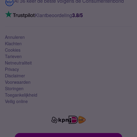
Contact
Al 36 keer de beste volgens de Consumentenbond
Mobiel internet
VoLTE 4G bellen
Klantbeoordeling
3.8/5
Mobiel abonnement
Simkaart
Annuleren
Klachten
Cookies
Tarieven
Netneutraliteit
Privacy
Disclaimer
Voorwaarden
Storingen
Toegankelijkheid
Veilig online