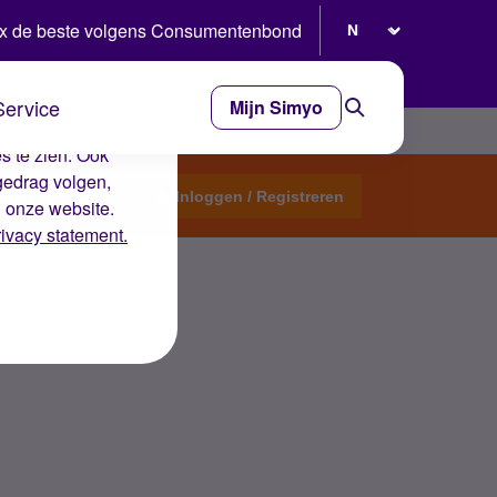
Selecteer taal
x de beste volgens Consumentenbond
Service
Mijn Simyo
e ervaring op de
s te zien. Ook
gedrag volgen,
Start een topic
Inloggen / Registreren
n onze website.
rivacy statement.