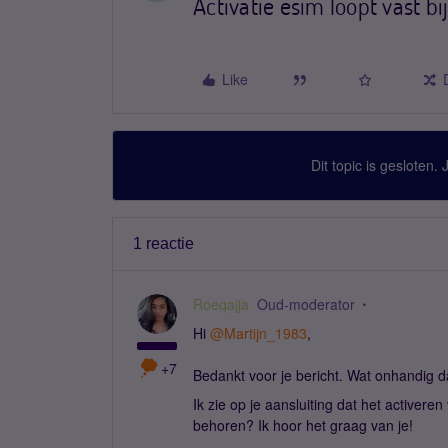
Activatie esim loopt vast bij
Like
Dit topic is gesloten.
1 reactie
Roeqajja
Oud-moderator
Hi
@Martijn_1983
,
+7
Bedankt voor je bericht. Wat onhandig dat
Ik zie op je aansluiting dat het activere
behoren? Ik hoor het graag van je!