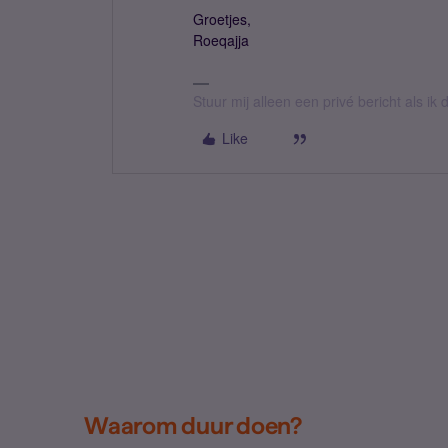
Groetjes,
Roeqajja
Stuur mij alleen een privé bericht als i
Like
Waarom duur doen?