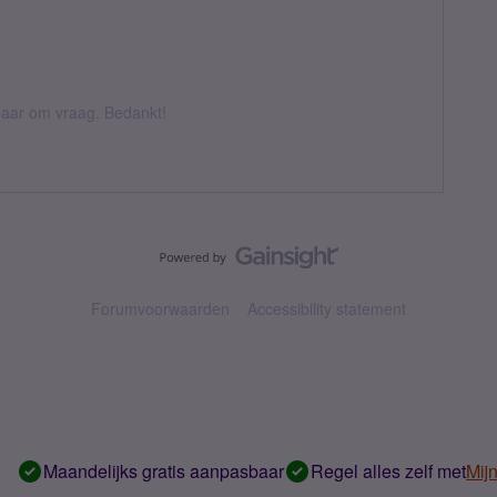
k daar om vraag. Bedankt!
Forumvoorwaarden
Accessibility statement
Maandelijks gratis aanpasbaar
Regel alles zelf met
Mij