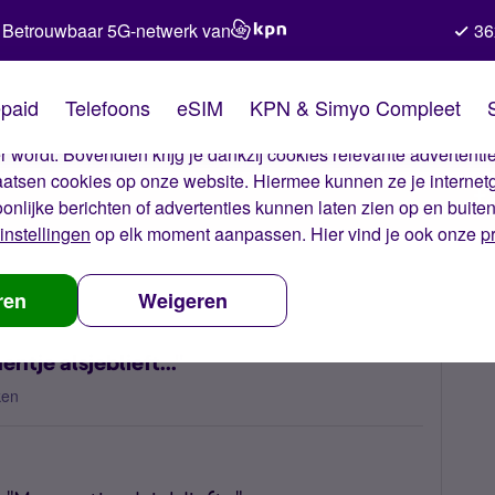
Betrouwbaar 5G-netwerk van
36
kies van Simyo
paid
Telefoons
eSIM
KPN & Simyo Compleet
okies op onze website. Met deze cookies zorgen wij ervoor dat j
 wordt. Bovendien krijg je dankzij cookies relevante advertentie
laatsen cookies op onze website. Hiermee kunnen ze je internet
oonlijke berichten of advertenties kunnen laten zien op en buite
instellingen
op elk moment aanpassen. Hier vind je ook onze
p
esim loopt vast bij "Momentje alsjeblieft..."
ren
Weigeren
ntje alsjeblieft..."
ken