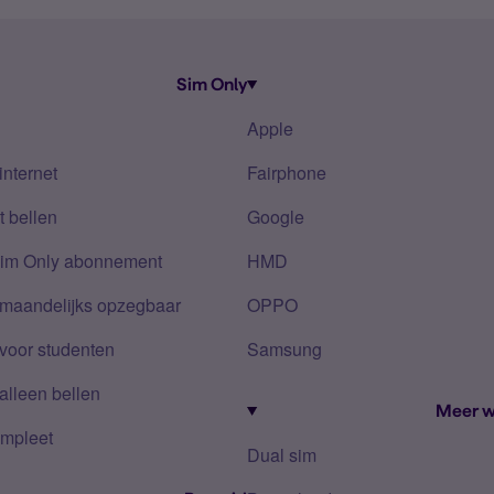
Sim Only
Apple
internet
Fairphone
 bellen
Google
Sim Only abonnement
HMD
 maandelijks opzegbaar
OPPO
voor studenten
Samsung
alleen bellen
Meer w
mpleet
Dual sim