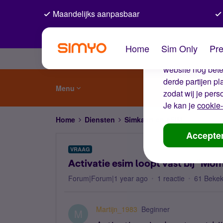
Maandelijks aanpasbaar
De coo
Home
Sim Only
Pre
Wij gebruiken co
website nog beter
derde partijen p
Menu
zodat wij je pers
Je kan je
cookie-
Home
Diensten
Simkaart en eSIM
Activatie 
Accepte
VRAAG
Activatie esim loopt vast bij "Mome
Forum|Forum|1 year ago
1 reactie
61 Beke
Martijn_1983
Beginner
M