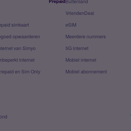
Buitenland
Prepaid
VriendenDeal
epaid simkaart
eSIM
tegoed opwaarderen
Meerdere nummers
nternet van Simyo
5G internet
nbeperkt internet
Mobiel internet
Prepaid en Sim Only
Mobiel abonnement
bond