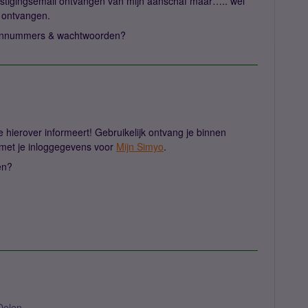
estigingsemail ontvangen van mijn aanschaf maar….. wel
 ontvangen.
oonnummers & wachtwoorden?
e hierover informeert! Gebruikelijk ontvang je binnen
 met je inloggegevens voor
Mijn Simyo
.
gen?
Delen