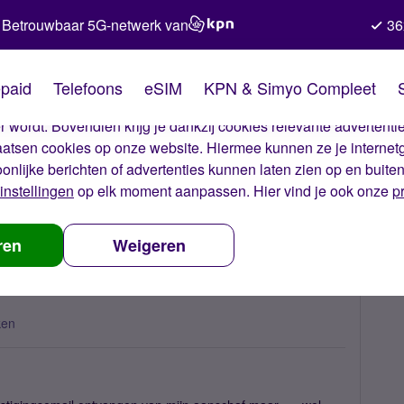
Betrouwbaar 5G-netwerk van
36
kies van Simyo
paid
Telefoons
eSIM
KPN & Simyo Compleet
okies op onze website. Met deze cookies zorgen wij ervoor dat j
 wordt. Bovendien krijg je dankzij cookies relevante advertentie
laatsen cookies op onze website. Hiermee kunnen ze je internet
oonlijke berichten of advertenties kunnen laten zien op en buite
instellingen
op elk moment aanpassen. Hier vind je ook onze
p
 van meerdere eSIM's?
ren
Weigeren
ken