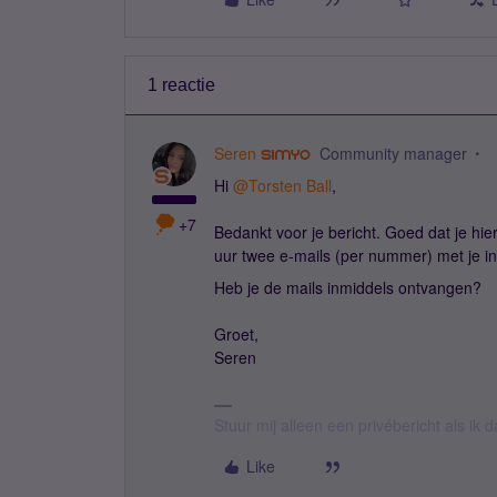
1 reactie
Seren
Community manager
Hi ​
@Torsten Ball
,
+7
Bedankt voor je bericht. Goed dat je hie
uur twee e-mails (per nummer) met je 
Heb je de mails inmiddels ontvangen?
Groet,
Seren
Stuur mij alleen een privébericht als ik
Like