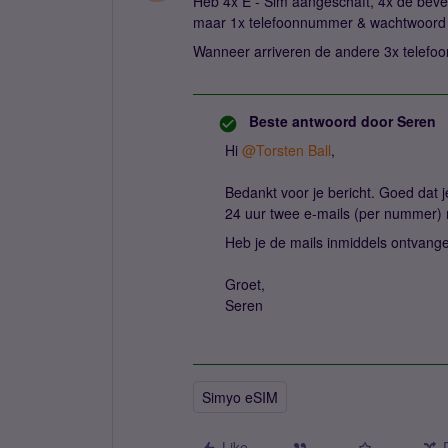
Heb 4x E - Sim aangeschaft, 4x de bev
maar 1x telefoonnummer & wachtwoord
Wanneer arriveren de andere 3x telef
Beste antwoord door
Seren
Hi ​
@Torsten Ball
,
Bedankt voor je bericht. Goed dat j
24 uur twee e-mails (per nummer)
Heb je de mails inmiddels ontvan
Groet,
Seren
Simyo eSIM
Like