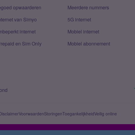
tegoed opwaarderen
Meerdere nummers
nternet van Simyo
5G internet
nbeperkt internet
Mobiel internet
Prepaid en Sim Only
Mobiel abonnement
bond
Disclaimer
Voorwaarden
Storingen
Toegankelijkheid
Veilig online