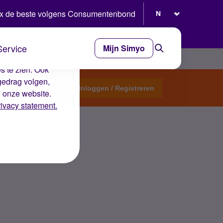
Selecteer taal
x de beste volgens Consumentenbond
Service
Mijn Simyo
e ervaring op de
s te zien. Ook
gedrag volgen,
Start een topic
Inloggen / Registreren
n onze website.
rivacy statement.