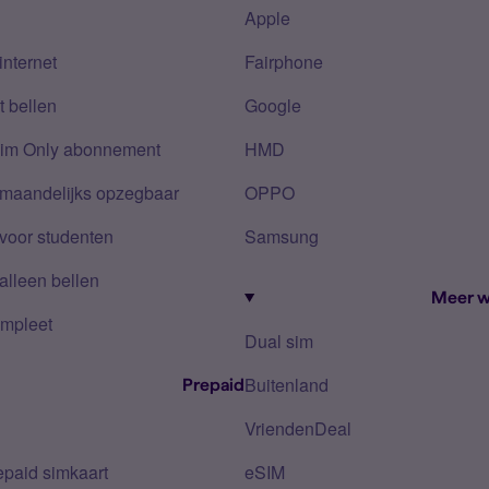
Apple
internet
Fairphone
 bellen
Google
Sim Only abonnement
HMD
 maandelijks opzegbaar
OPPO
voor studenten
Samsung
alleen bellen
Meer w
mpleet
Dual sim
Buitenland
Prepaid
VriendenDeal
epaid simkaart
eSIM