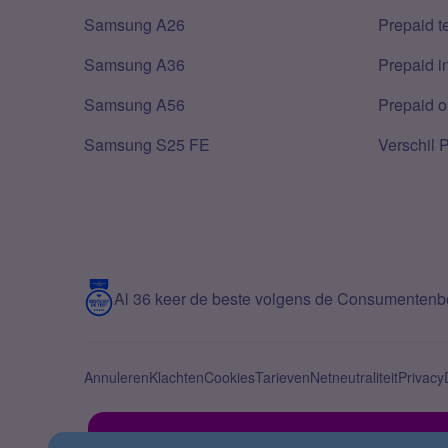
Samsung A26
Prepaid 
Samsung A36
Prepaid i
Samsung A56
Prepaid o
Samsung S25 FE
Verschil 
Al 36 keer de beste volgens de Consumenten
Annuleren
Klachten
Cookies
Tarieven
Netneutraliteit
Privacy