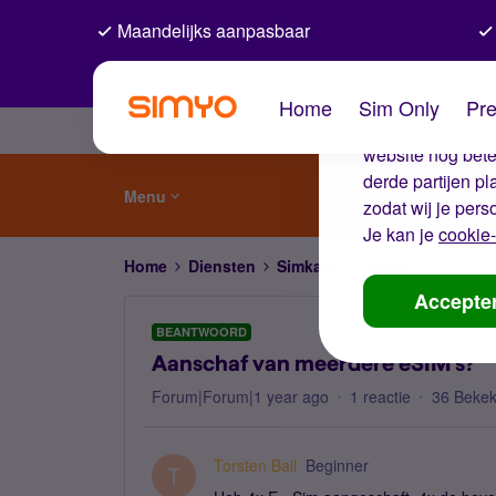
Maandelijks aanpasbaar
De coo
Home
Sim Only
Pre
Wij gebruiken co
website nog beter
derde partijen p
Menu
zodat wij je pers
Je kan je
cookie-
Home
Diensten
Simkaart en eSIM
Aanschaf
Accepte
BEANTWOORD
Aanschaf van meerdere eSIM's?
Forum|Forum|1 year ago
1 reactie
36 Beke
Torsten Ball
Beginner
T