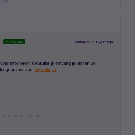
Forum|Forum|1 year ago
ANTWOORD
rover informeert! Gebruikelijk ontvang je binnen 24
inloggegevens voor
Mijn Simyo
.
 daar om vraag. Thanks!