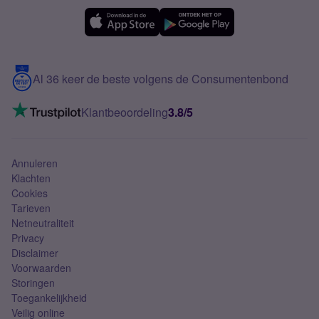
Simyo Compleet
eSIM
Samsung A56
Over Simyo
Samsung
Meerdere nummers
Samsung S25 FE
Blog
5G internet
Contact
Al 36 keer de beste volgens de Consumentenbond
Mobiel internet
VoLTE 4G bellen
Klantbeoordeling
3.8/5
Mobiel abonnement
Simkaart
Annuleren
Klachten
Cookies
Tarieven
Netneutraliteit
Privacy
Disclaimer
Voorwaarden
Storingen
Toegankelijkheid
Veilig online