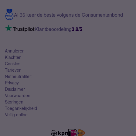
Samsung S25 FE
Blog
5G internet
Contact
Al 36 keer de beste volgens de Consumentenbond
Mobiel internet
VoLTE 4G bellen
Klantbeoordeling
3.8/5
Mobiel abonnement
Simkaart
Annuleren
Klachten
Cookies
Tarieven
Netneutraliteit
Privacy
Disclaimer
Voorwaarden
Storingen
Toegankelijkheid
Veilig online