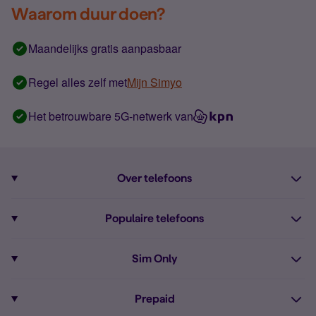
Waarom duur doen?
Maandelijks gratis aanpasbaar
Regel alles zelf met
Mijn Simyo
Het betrouwbare 5G-netwerk van
Over telefoons
Abonnement met telefoon
Populaire telefoons
Informatie over telefoons
Pixel 10
Sim Only
Alle telefoons
Pixel 9a
Sim Only
Prepaid
iPhone 16
Sim Only internet