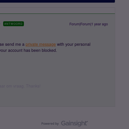
Forum|Forum|1 year ago
ANTWOORD
ase send me a
private message
with your personal
y your account has been blocked.
 daar om vraag. Thanks!