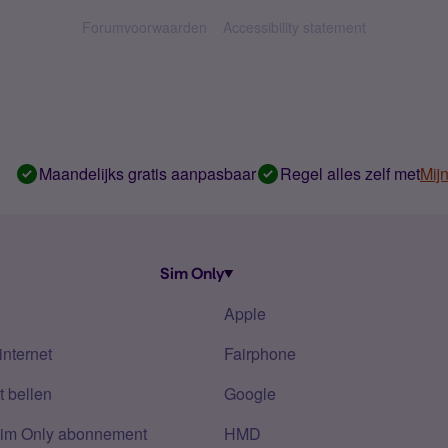
Forumvoorwaarden
Accessibility statement
Maandelijks gratis aanpasbaar
Regel alles zelf met
Mij
Sim Only
Apple
internet
Fairphone
 bellen
Google
Sim Only abonnement
HMD