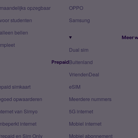
 maandelijks opzegbaar
OPPO
voor studenten
Samsung
alleen bellen
Meer w
mpleet
Dual sim
Buitenland
Prepaid
VriendenDeal
epaid simkaart
eSIM
tegoed opwaarderen
Meerdere nummers
nternet van Simyo
5G internet
nbeperkt internet
Mobiel internet
Prepaid en Sim Only
Mobiel abonnement