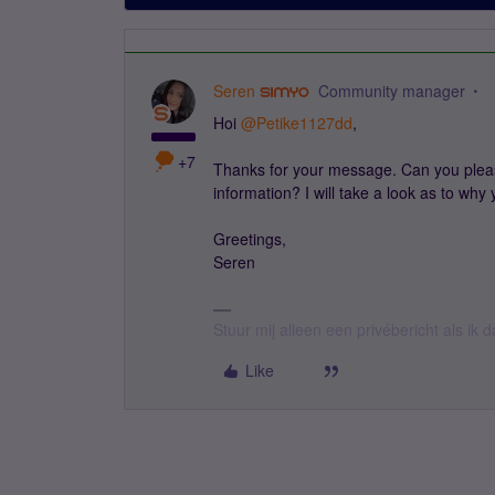
Seren
Community manager
Hoi
@Petike1127dd
,
+7
Thanks for your message. Can you ple
information? I will take a look as to wh
Greetings,
Seren
Stuur mij alleen een privébericht als ik
Like