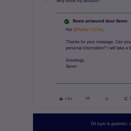
Why block my account?
Beste antwoord door
Seren
Hoi
@Petike1127dd
,
Thanks for your message. Can yo
personal information? I will take a
Greetings,
Seren
Like
Dit topic is gesloten.