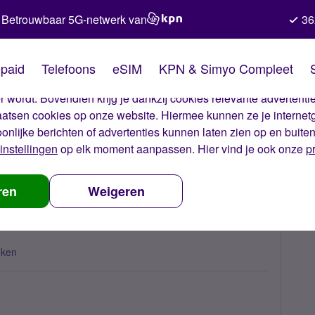
Betrouwbaar 5G-netwerk van
36
kies van Simyo
paid
Telefoons
eSIM
KPN & Simyo Compleet
okies op onze website. Met deze cookies zorgen wij ervoor dat j
 wordt. Bovendien krijg je dankzij cookies relevante advertentie
laatsen cookies op onze website. Hiermee kunnen ze je internet
oonlijke berichten of advertenties kunnen laten zien op en buite
instellingen
op elk moment aanpassen. Hier vind je ook onze
p
count?
ren
Weigeren
eken