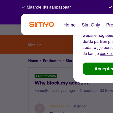
Maandelijks aanpasbaar
De coo
Home
Sim Only
Pre
Wij gebruiken co
website nog beter
derde partijen p
Menu
zodat wij je pers
Je kan je
cookie-
Home
Producten
Sim Only
Why block my ac
Accepte
BEANTWOORD
Why block my account?
Forum|Forum|1 year ago
0 reacties
33 Bek
Petike1127dd
Beginner
P