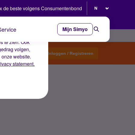
Selecteer taal
x de beste volgens Consumentenbond
Service
Mijn Simyo
e ervaring op de
s te zien. Ook
gedrag volgen,
Start een topic
Inloggen / Registreren
n onze website.
rivacy statement.