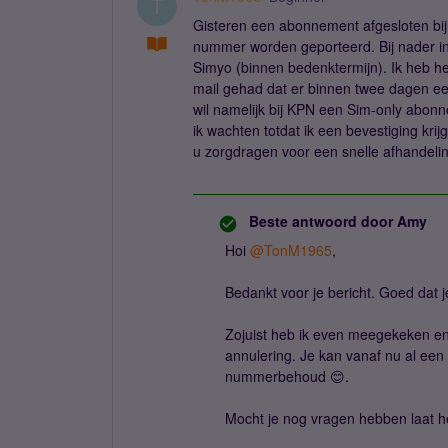
T
Gisteren een abonnement afgesloten bi
nummer worden geporteerd. Bij nader inz
Simyo (binnen bedenktermijn). Ik heb h
mail gehad dat er binnen twee dagen ee
wil namelijk bij KPN een Sim-only abon
ik wachten totdat ik een bevestiging kri
u zorgdragen voor een snelle afhandeli
Beste antwoord door
Amy
Hoi
@TonM1965
,
Bedankt voor je bericht. Goed dat 
Zojuist heb ik even meegekeken en 
annulering. Je kan vanaf nu al een 
nummerbehoud 😊.
Mocht je nog vragen hebben laat h