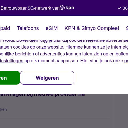
Betrouwbaar 5G-netwerk van
36
kies van Simyo
paid
Telefoons
eSIM
KPN & Simyo Compleet
okies op onze website. Met deze cookies zorgen wij ervoor dat j
 wordt. Bovendien krijg je dankzij cookies relevante advertentie
laatsen cookies op onze website. Hiermee kunnen ze je internet
oonlijke berichten of advertenties kunnen laten zien op en buite
instellingen
op elk moment aanpassen. Hier vind je ook onze
p
nummerbehoud aanvragen bij nieuwe provider na annulering?
ren
Weigeren
nvragen bij nieuwe provider na
eken