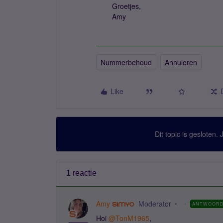
Groetjes,
Amy
Nummerbehoud
Annuleren
Like
Dit topic is gesloten.
1 reactie
Amy
Moderator
ANTWOOR
Hoi
@TonM1965
,