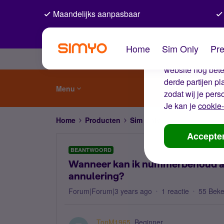
Maandelijks aanpasbaar
De coo
Home
Sim Only
Pre
Wij gebruiken co
website nog beter
derde partijen p
Menu
zodat wij je pers
Je kan je
cookie-
Home
Producten
Sim Only
Wanneer kan ik 
Accepte
BEANTWOORD
Wanneer kan ik nummerbehoud aa
annulering?
Forum|Forum|3 years ago
1 reactie
55 Bek
TonM1965
Beginner