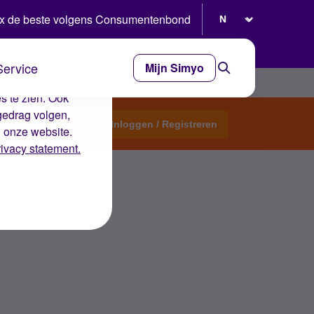
Selecteer taal
x de beste volgens Consumentenbond
Service
Mijn Simyo
e ervaring op de
s te zien. Ook
gedrag volgen,
Start een topic
Inloggen / Registreren
n onze website.
rivacy statement.