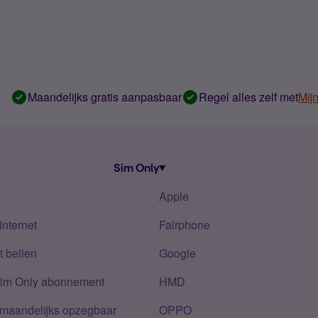
Maandelijks gratis aanpasbaar
Regel alles zelf met
Mij
Sim Only
Apple
internet
Fairphone
 bellen
Google
Sim Only abonnement
HMD
 maandelijks opzegbaar
OPPO