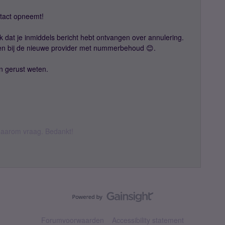
ntact opneemt!
k dat je inmiddels bericht hebt ontvangen over annulering.
tsen bij de nieuwe provider met nummerbehoud 😊.
n gerust weten.
k daarom vraag. Bedankt!
Forumvoorwaarden
Accessibility statement