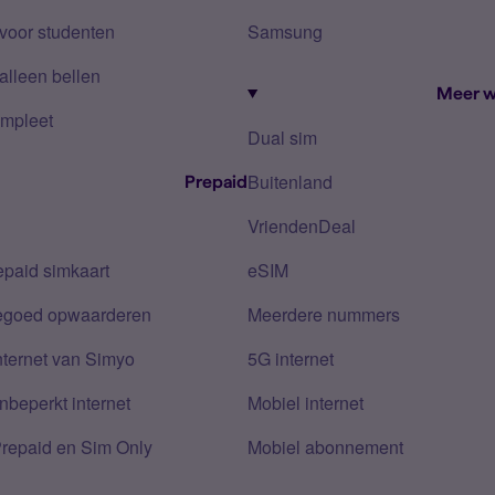
voor studenten
Samsung
alleen bellen
Meer w
mpleet
Dual sim
Buitenland
Prepaid
VriendenDeal
epaid simkaart
eSIM
tegoed opwaarderen
Meerdere nummers
nternet van Simyo
5G internet
nbeperkt internet
Mobiel internet
Prepaid en Sim Only
Mobiel abonnement