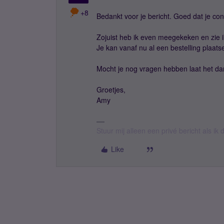
+8
Bedankt voor je bericht. Goed dat je co
Zojuist heb ik even meegekeken en zie i
Je kan vanaf nu al een bestelling plaa
Mocht je nog vragen hebben laat het da
Groetjes,
Amy
Stuur mij alleen een privé bericht als i
Like