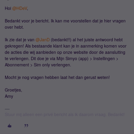
Hoi ​
@HDeV
,
Bedankt voor je bericht. Ik kan me voorstellen dat je hier vragen
over hebt.
Ik zie dat je van ​
@JanD
(bedankt!!) al het juiste antwoord hebt
gekregen! Als bestaande klant kan je in aanmerking komen voor
de acties die wij aanbieden op onze website door de aansluiting
te verlengen. Dit doe je via Mijn Simyo (app) > Instellingen >
Abonnement > Sim only verlengen.
Mocht je nog vragen hebben laat het dan gerust weten!
Groetjes,
Amy
Stuur mij alleen een privé bericht als ik daarom vraag. Bedankt!