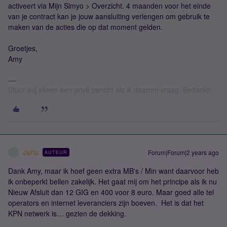
activeert via Mijn Simyo > Overzicht. 4 maanden voor het einde
van je contract kan je jouw aansluiting verlengen om gebruik te
maken van de acties die op dat moment gelden.
Groetjes,
Amy
Stuur mij alleen een privé bericht als ik daarom vraag. Bedankt!
Jarts
Forum|Forum|2 years ago
AUTEUR
J
Dank Amy, maar ik hoef geen extra MB's / Min want daarvoor heb
ik onbeperkt bellen zakelijk. Het gaat mij om het principe als ik nu
Nieuw Afsluit dan 12 GIG en 400 voor 8 euro. Maar goed alle tel
operators en internet leveranciers zijn boeven. Het is dat het
KPN netwerk is… gezien de dekking.