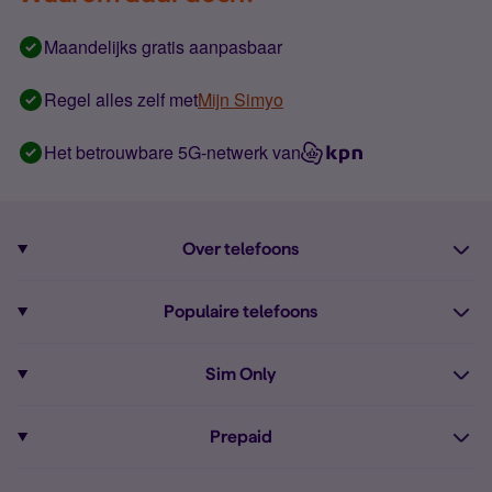
Maandelijks gratis aanpasbaar
Regel alles zelf met
Mijn Simyo
Het betrouwbare 5G-netwerk van
Over telefoons
Abonnement met telefoon
Populaire telefoons
Informatie over telefoons
Pixel 10
Sim Only
Alle telefoons
Pixel 9a
Sim Only
Prepaid
iPhone 16
Sim Only internet
Prepaid
iPhone 16e