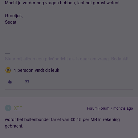
Mocht je verder nog vragen hebben, laat het gerust weten!
Groetjes,
Sedat
Stuur mij alleen een privébericht als ik daar om vraag. Bedankt!
1 persoon vindt dit leuk
XTF
Forum|Forum|7 months ago
X
wordt het buitenbundel-tarief van €0,15 per MB in rekening
gebracht.