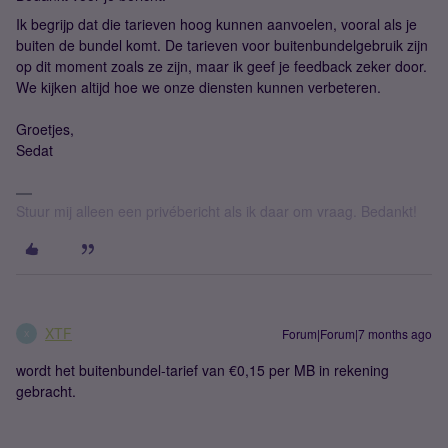
Ik begrijp dat die tarieven hoog kunnen aanvoelen, vooral als je
buiten de bundel komt. De tarieven voor buitenbundelgebruik zijn
op dit moment zoals ze zijn, maar ik geef je feedback zeker door.
We kijken altijd hoe we onze diensten kunnen verbeteren.
Groetjes,
Sedat
Stuur mij alleen een privébericht als ik daar om vraag. Bedankt!
XTF
Forum|Forum|7 months ago
X
wordt het buitenbundel-tarief van €0,15 per MB in rekening
gebracht.