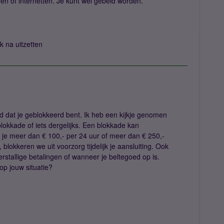
ms'en of internetten. Je kunt wel gebeld worden.
k na uitzetten
d dat je geblokkeerd bent. Ik heb een kijkje genomen
blokkade of iets dergelijks. Een blokkade kan
 je meer dan € 100,- per 24 uur of meer dan € 250,-
 blokkeren we uit voorzorg tijdelijk je aansluiting. Ook
rstallige betalingen of wanneer je beltegoed op is.
op jouw situatie?