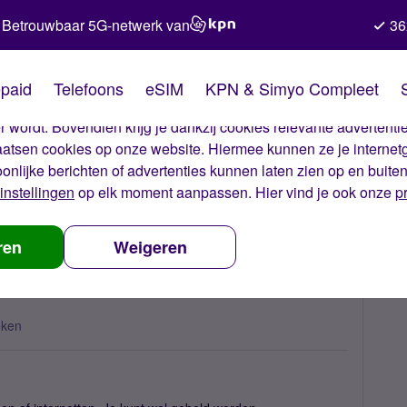
Betrouwbaar 5G-netwerk van
36
kies van Simyo
paid
Telefoons
eSIM
KPN & Simyo Compleet
okies op onze website. Met deze cookies zorgen wij ervoor dat j
 wordt. Bovendien krijg je dankzij cookies relevante advertentie
laatsen cookies op onze website. Hiermee kunnen ze je internet
oonlijke berichten of advertenties kunnen laten zien op en buite
instellingen
op elk moment aanpassen. Hier vind je ook onze
p
eblokkeerd?
ren
Weigeren
eken