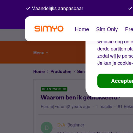
Maandelijks aanpasbaar
De coo
Home
Sim Only
Pre
Wij gebruiken co
website nog beter
derde partijen p
Menu
zodat wij je pers
Je kan je
cookie-
Home
Producten
Sim Only
Waarom ben ik g
Accepte
BEANTWOORD
Waarom ben ik geblokkeerd?
Forum|Forum|2 years ago
1 reactie
81 Bek
DvA
Beginner
D