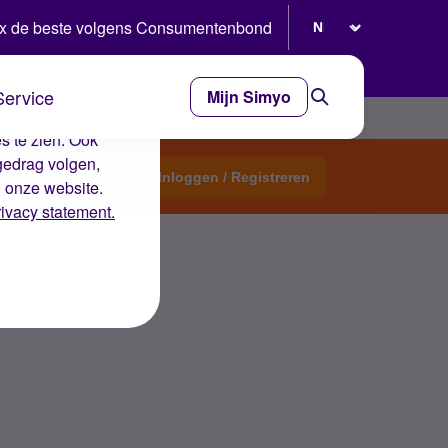
Selecteer taal
x de beste volgens Consumentenbond
Service
Mijn Simyo
e ervaring op de
s te zien. Ook
gedrag volgen,
Start een topic
Inloggen / Registreren
n onze website.
rivacy statement.