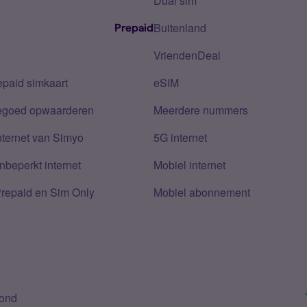
Dual sim
Buitenland
Prepaid
VriendenDeal
epaid simkaart
eSIM
tegoed opwaarderen
Meerdere nummers
nternet van Simyo
5G internet
nbeperkt internet
Mobiel internet
Prepaid en Sim Only
Mobiel abonnement
bond