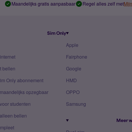
Maandelijks gratis aanpasbaar
Regel alles zelf met
Mij
Sim Only
Apple
internet
Fairphone
 bellen
Google
Sim Only abonnement
HMD
 maandelijks opzegbaar
OPPO
voor studenten
Samsung
alleen bellen
Meer w
mpleet