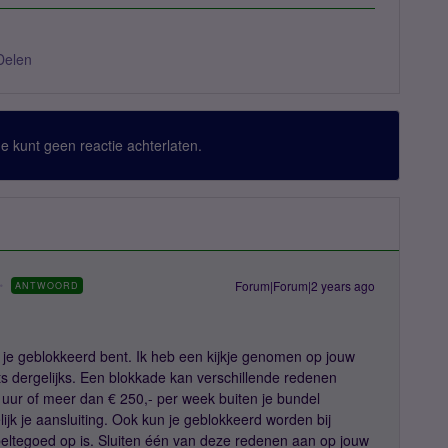
Delen
 Je kunt geen reactie achterlaten.
Forum|Forum|2 years ago
ANTWOORD
 je geblokkeerd bent. Ik heb een kijkje genomen op jouw
ets dergelijks. Een blokkade kan verschillende redenen
uur of meer dan € 250,- per week buiten je bundel
elijk je aansluiting. Ook kun je geblokkeerd worden bij
 beltegoed op is. Sluiten één van deze redenen aan op jouw