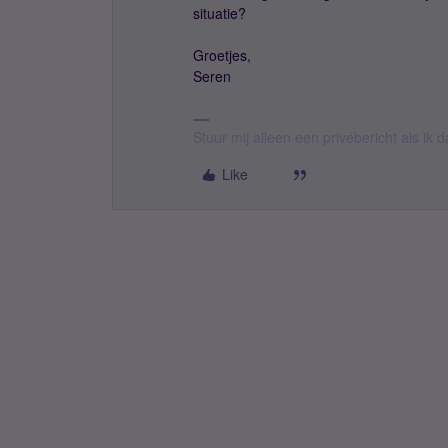
situatie?
Groetjes,
Seren
Stuur mij alleen een privébericht als ik
Like