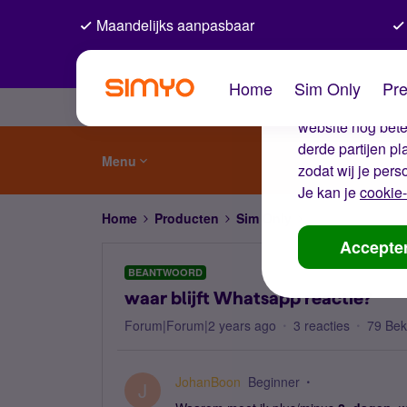
Maandelijks aanpasbaar
De coo
Home
Sim Only
Pre
Wij gebruiken co
website nog beter
derde partijen p
Menu
zodat wij je pers
Je kan je
cookie-
Home
Producten
Sim Only
waar blijft Whats
Accepte
BEANTWOORD
waar blijft Whatsapp reactie?
Forum|Forum|2 years ago
3 reacties
79 Be
JohanBoon
Beginner
J