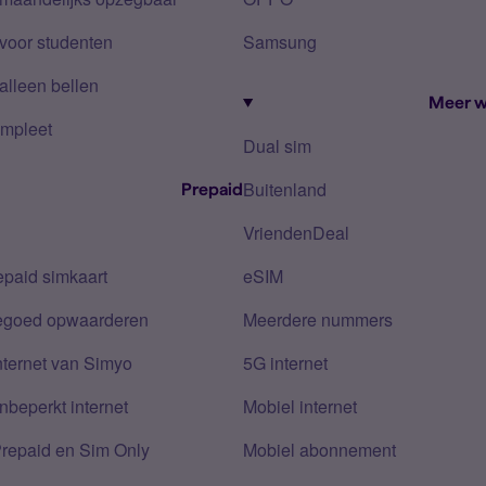
voor studenten
Samsung
alleen bellen
Meer w
mpleet
Dual sim
Buitenland
Prepaid
VriendenDeal
epaid simkaart
eSIM
tegoed opwaarderen
Meerdere nummers
nternet van Simyo
5G internet
nbeperkt internet
Mobiel internet
Prepaid en Sim Only
Mobiel abonnement