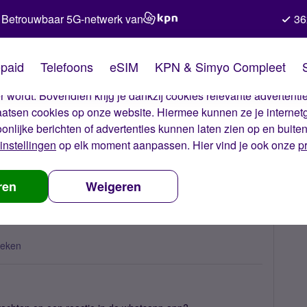
Betrouwbaar 5G-netwerk van
36
kies van Simyo
paid
Telefoons
eSIM
KPN & Simyo Compleet
okies op onze website. Met deze cookies zorgen wij ervoor dat j
 wordt. Bovendien krijg je dankzij cookies relevante advertentie
laatsen cookies op onze website. Hiermee kunnen ze je internet
oonlijke berichten of advertenties kunnen laten zien op en buite
instellingen
op elk moment aanpassen. Hier vind je ook onze
p
app reactie?
ren
Weigeren
keken