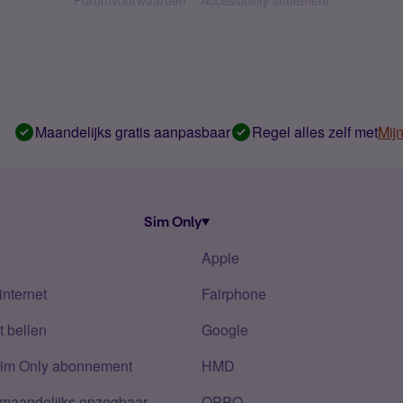
Forumvoorwaarden
Accessibility statement
Maandelijks gratis aanpasbaar
Regel alles zelf met
Mij
Sim Only
Apple
internet
Fairphone
 bellen
Google
Sim Only abonnement
HMD
 maandelijks opzegbaar
OPPO