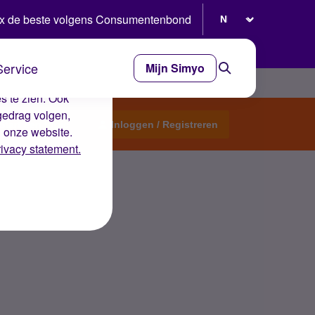
Selecteer taal
x de beste volgens Consumentenbond
Service
Mijn Simyo
e ervaring op de
s te zien. Ook
gedrag volgen,
Start een topic
Inloggen / Registreren
n onze website.
rivacy statement.