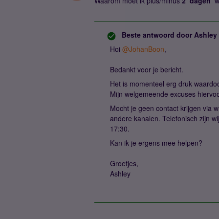
Waarom moet ik plus/minus
2 dagen
wa
Beste antwoord door
Ashley
Hoi
@JohanBoon
,
Bedankt voor je bericht.
Het is momenteel erg druk waardoo
Mijn welgemeende excuses hiervo
Mocht je geen contact krijgen via 
andere kanalen. Telefonisch zijn w
17:30.
Kan ik je ergens mee helpen?
Groetjes,
Ashley