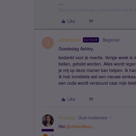
Stuur mij alleen een privé bericht als i
Like
JohanBoon
Beginner
AUTEUR
J
Goededag Ashley,
bedankt voor je reactie. Vorige week is 
bellen, gebeld worden. Alles wordt tege
je mij op deze manier kan helpen. Ik ha
Ik heb inmiddels wel een nieuwe simkaa
een code wordt verstuurd naar mijn tel
Like
Roeqajja
Oud-moderator
Hoi
@JohanBoon
,