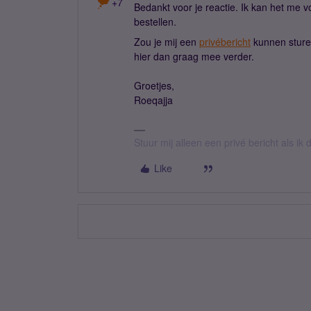
+7
Bedankt voor je reactie. Ik kan het me vo
bestellen.
Zou je mij een
privébericht
kunnen sture
hier dan graag mee verder.
Groetjes,
Roeqajja
Stuur mij alleen een privé bericht als i
Like