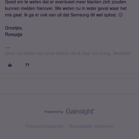
Goed om te weten dat er eventueel meer klanten zich zouden
kunnen melden hierover. We weten nu in ieder geval waar het
mis gaat. Ik ga er ook van uit dat Samsung dit wel oplost. 🙂
Groetjes,
Roeqajja
Stuur mij alleen een privé bericht als ik daar om vraag. Bedankt!
Forumvoorwaarden
Accessibility statement