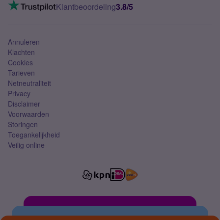
VoLTE 4G bellen
Klantbeoordeling
3.8/5
Mobiel abonnement
Simkaart
Annuleren
Klachten
Cookies
Tarieven
Netneutraliteit
Privacy
Disclaimer
Voorwaarden
Storingen
Toegankelijkheid
Veilig online