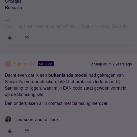
Groetjes,
Roeqajja
Stuur mij alleen een privé bericht als ik daar om vraag. Bedankt!
Summer22
Forum|Forum|2 years ago
AUTEUR
S
Dacht even dat ik een
buitenlands model
had gekregen van
Simyo. Na verder checken, blijkt het probleem inderdaad bij
Samsung te liggen, want mijn EAN code staat gewoon vermeld
op de Samsung site.
Ben ondertussen al in contact met Samsung hierover.
1 persoon vindt dit leuk