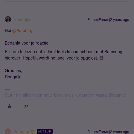
Roeqajja
Forum|Forum|2 years ago
Hoi
@Autumn
,
Bedankt voor je reactie.
Fijn om te lezen dat je inmiddels in contact bent met Samsung
hierover! Hopelijk wordt het snel voor je opgelost. 😊
Groetjes,
Roeqajja
Stuur mij alleen een privé bericht als ik daar om vraag. Bedankt!
Summer22
Forum|Forum|2 years ago
AUTEUR
S