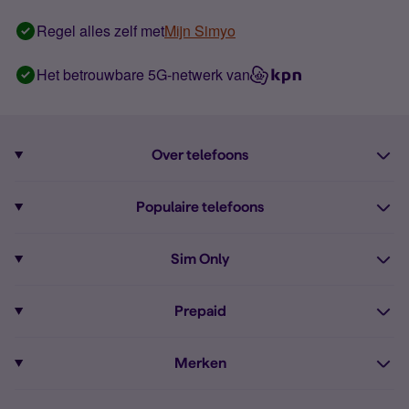
Regel alles zelf met
Mijn Simyo
Het betrouwbare 5G-netwerk van
Over telefoons
Abonnement met telefoon
Populaire telefoons
Informatie over telefoons
Pixel 10
Sim Only
Alle telefoons
Pixel 9a
Sim Only
Prepaid
iPhone 16
Sim Only internet
Prepaid
iPhone 16e
Merken
Onbeperkt bellen
Bestel Prepaid simkaart
iPhone 15
Apple
Zakelijk Sim Only abonnement