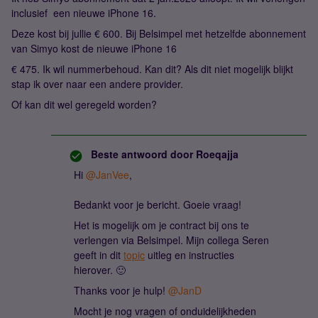
inclusief een nieuwe iPhone 16.
Deze kost bij jullie € 600. Bij Belsimpel met hetzelfde abonnement
van Simyo kost de nieuwe iPhone 16
€ 475. Ik wil nummerbehoud. Kan dit? Als dit niet mogelijk blijkt
stap ik over naar een andere provider.
Of kan dit wel geregeld worden?
Beste antwoord door
Roeqajja
Hi ​
@JanVee
,
Bedankt voor je bericht. Goeie vraag!
Het is mogelijk om je contract bij ons te
verlengen via Belsimpel. Mijn collega Seren
geeft in dit
topic
uitleg en instructies
hierover. 🙂
Thanks voor je hulp! ​
@JanD
Mocht je nog vragen of onduidelijkheden