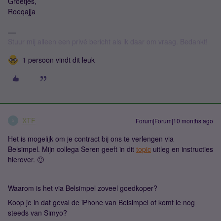
Groetjes,
Roeqajja
Stuur mij alleen een privé bericht als ik daar om vraag. Bedankt!
1 persoon vindt dit leuk
XTF
Forum|Forum|10 months ago
X
Het is mogelijk om je contract bij ons te verlengen via
Belsimpel. Mijn collega Seren geeft in dit
topic
uitleg en instructies
hierover. 🙂
Waarom is het via Belsimpel zoveel goedkoper?
Koop je in dat geval de iPhone van Belsimpel of komt ie nog
steeds van Simyo?