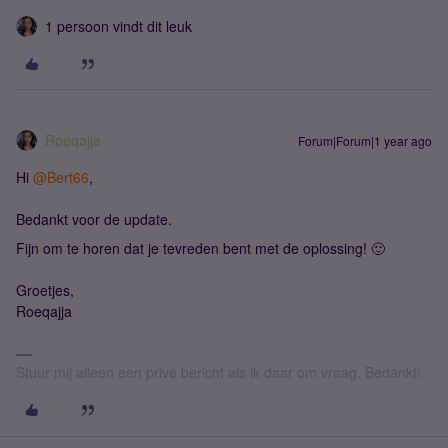
1 persoon vindt dit leuk
Roeqajja
Forum|Forum|1 year ago
Hi
@Bert66
,
Bedankt voor de update.
Fijn om te horen dat je tevreden bent met de oplossing! 🙂
Groetjes,
Roeqajja
Stuur mij alleen een privé bericht als ik daar om vraag. Bedankt!