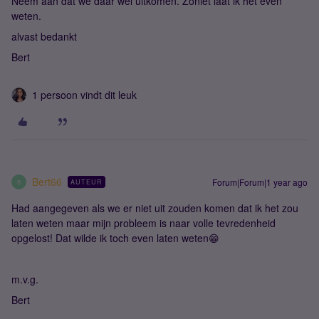
Neem aan dat we daar wel uitkomen. Zoniet laat ik het even
weten.
alvast bedankt
Bert
1 persoon vindt dit leuk
Bert66
Forum|Forum|1 year ago
AUTEUR
B
Had aangegeven als we er niet uit zouden komen dat ik het zou
laten weten maar mijn probleem is naar volle tevredenheid
opgelost! Dat wilde ik toch even laten weten😁
m.v.g.
Bert