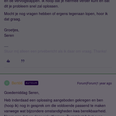
en de vervolgstappen. Ik hoop dat je hiermee verder kunt en dat
dit je probleem snel zal oplossen.
Mocht je nog vragen hebben of ergens tegenaan lopen, hoor ik
dat graag.
Groetjes,
Seren
Stuur mij alleen een privébericht als ik daar om vraag. Thanks!
Bert66
Forum|Forum|1 year ago
AUTEUR
B
Goedemiddag Seren,
Heb inderdaad een oplossing aangeboden gekregen en ben
(hoop ik) nog in gesprek om die voldoende passend te maken
vanwege wat bijzondere omstandigheden kwa bereikbaarheid.