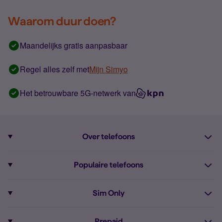
Waarom duur doen?
Maandelijks gratis aanpasbaar
Regel alles zelf met
Mijn Simyo
Het betrouwbare 5G-netwerk van
Over telefoons
Abonnement met telefoon
Populaire telefoons
Informatie over telefoons
Pixel 10
Sim Only
Alle telefoons
Pixel 9a
Sim Only
Prepaid