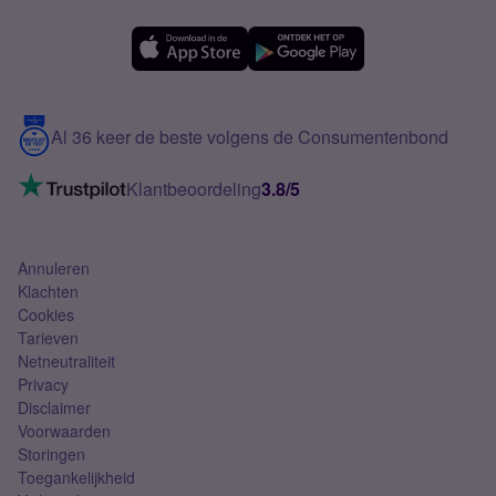
Forum
OPPO
Simyo Compleet
eSIM
Samsung A56
Over Simyo
Samsung
Meerdere nummers
Samsung S25 FE
Blog
5G internet
Contact
Al 36 keer de beste volgens de Consumentenbond
Mobiel internet
VoLTE 4G bellen
Klantbeoordeling
3.8/5
Mobiel abonnement
Simkaart
Annuleren
Klachten
Cookies
Tarieven
Netneutraliteit
Privacy
Disclaimer
Voorwaarden
Storingen
Toegankelijkheid