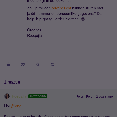
mee te zijn in de toekomst.
Zou je mij een
privébericht
kunnen sturen met
je 06-nummer en persoonlijke gegevens? Dan
help ik je graag verder hiermee. 🙂
Groetjes,
Roeqajja
1 reactie
Roeqajja
Forum|Forum|2 years ago
ANTWOORD
Hoi
@long
,
Bedankt voor je bericht. Goed dat je hier even contact over hebt