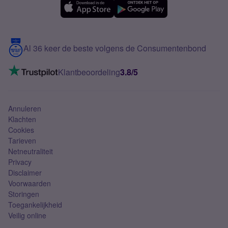
Samsung A56
Over Simyo
Samsung
Meerdere nummers
Samsung S25 FE
Blog
5G internet
Contact
Al 36 keer de beste volgens de Consumentenbond
Mobiel internet
VoLTE 4G bellen
Klantbeoordeling
3.8/5
Mobiel abonnement
Simkaart
Annuleren
Klachten
Cookies
Tarieven
Netneutraliteit
Privacy
Disclaimer
Voorwaarden
Storingen
Toegankelijkheid
Veilig online