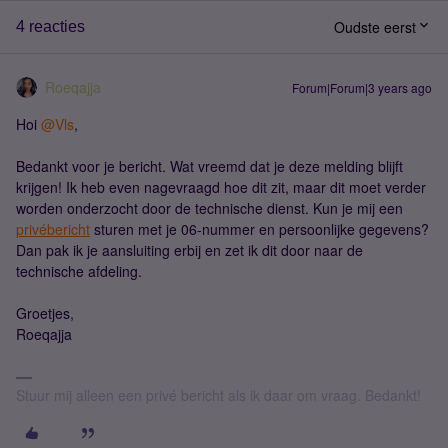
Oudste eerst
4 reacties
Roeqajja
Forum|Forum|3 years ago
Hoi
@Vls
,
Bedankt voor je bericht. Wat vreemd dat je deze melding blijft
krijgen! Ik heb even nagevraagd hoe dit zit, maar dit moet verder
worden onderzocht door de technische dienst. Kun je mij een
privébericht
sturen met je 06-nummer en persoonlijke gegevens?
Dan pak ik je aansluiting erbij en zet ik dit door naar de
technische afdeling.
Groetjes,
Roeqajja
Stuur mij alleen een privé bericht als ik daar om vraag. Bedankt!