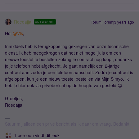
Roeqajja
Forum|Forum|3 years ago
ANTWOORD
Hoi
@Vls
,
Inmiddels heb ik terugkoppeling gekregen van onze technische
dienst. Ik heb meegekregen dat het niet mogelijk is om een
nieuwe toestel te bestellen zolang je contract nog loopt, ondanks
je je telefoon hebt afgekocht. Je gaat namelijk een 2-jarige
contract aan zodra je een telefoon aanschaft. Zodra je contract is
afgelopen, kun je een nieuw toestel bestellen via Mijn Simyo. Ik
heb je hier ook via privébericht op de hoogte van gesteld 😊.
Groetjes,
Roeqajja
Stuur mij alleen een privé bericht als ik daar om vraag. Bedankt!
1 persoon vindt dit leuk