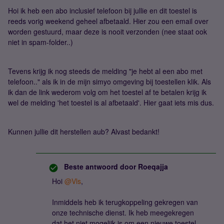
Hoi ik heb een abo inclusief telefoon bij jullie en dit toestel is
reeds vorig weekend geheel afbetaald. Hier zou een email over
worden gestuurd, maar deze is nooit verzonden (nee staat ook
niet in spam-folder..)
Tevens krijg ik nog steeds de melding "je hebt al een abo met
telefoon.." als ik in de mijn simyo omgeving bij toestellen klik. Als
ik dan de link wederom volg om het toestel af te betalen krijg ik
wel de melding 'het toestel is al afbetaald'. Hier gaat iets mis dus.
Kunnen jullie dit herstellen aub? Alvast bedankt!
Beste antwoord door
Roeqajja
Hoi
@Vls
,
Inmiddels heb ik terugkoppeling gekregen van
onze technische dienst. Ik heb meegekregen
dat het niet mogelijk is om een nieuwe toestel