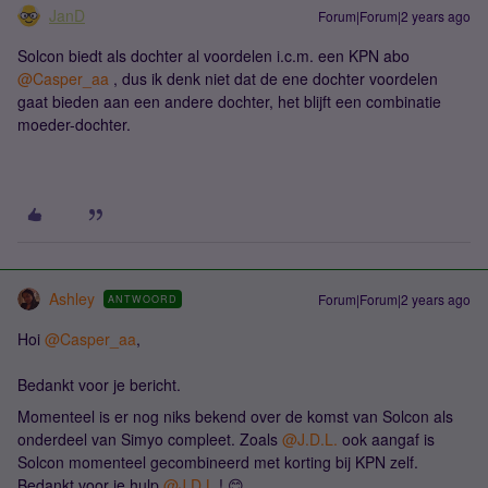
JanD
Forum|Forum|2 years ago
Solcon biedt als dochter al voordelen i.c.m. een KPN abo
@Casper_aa
, dus ik denk niet dat de ene dochter voordelen
gaat bieden aan een andere dochter, het blijft een combinatie
moeder-dochter.
Ashley
Forum|Forum|2 years ago
ANTWOORD
Hoi
@Casper_aa
,
Bedankt voor je bericht.
Momenteel is er nog niks bekend over de komst van Solcon als
onderdeel van Simyo compleet. Zoals
@J.D.L.
ook aangaf is
Solcon momenteel gecombineerd met korting bij KPN zelf.
Bedankt voor je hulp
@J.D.L.
! 😊