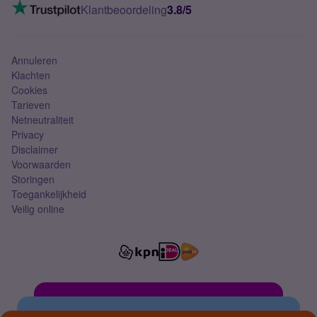
VoLTE 4G bellen
Klantbeoordeling
3.8/5
Mobiel abonnement
Simkaart
Annuleren
Klachten
Cookies
Tarieven
Netneutraliteit
Privacy
Disclaimer
Voorwaarden
Storingen
Toegankelijkheid
Veilig online