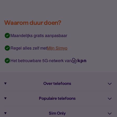
Waarom duur doen?
Maandelijks gratis aanpasbaar
Regel alles zelf met
Mijn Simyo
Het betrouwbare 5G-netwerk van
Over telefoons
Abonnement met telefoon
Populaire telefoons
Informatie over telefoons
Pixel 10
Sim Only
Alle telefoons