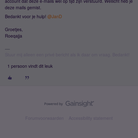
account dat deze e-mails wel op tijd zijn verstuurd. Wellicht heb je
deze mails gemist.
Bedankt voor je hulp!
@JanD
Groetjes,
Roeqajja
Stuur mij alleen een privé bericht als ik daar om vraag. Bedankt!
1 persoon vindt dit leuk
Forumvoorwaarden
Accessibility statement