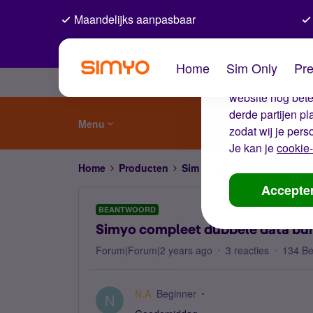
Maandelijks aanpasbaar
De coo
Home
Sim Only
Pre
Wij gebruiken co
website nog beter
derde partijen p
Menu
zodat wij je pers
Je kan je
cookie-
Home
Producten
Sim Only
Simyo compleet d
Accepte
BEANTWOORD
Simyo compleet dubbele data bund
Forum|Forum|2 years ago
3 reacties
134 B
N.A
Beginner
N