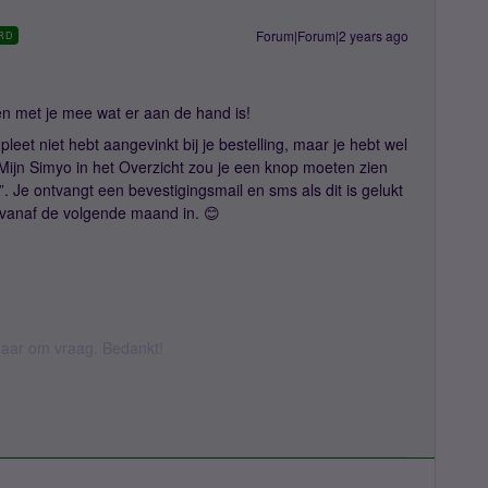
Forum|Forum|2 years ago
RD
ven met je mee wat er aan de hand is!
pleet niet hebt aangevinkt bij je bestelling, maar je hebt wel
 Mijn Simyo in het Overzicht zou je een knop moeten zien
. Je ontvangt een bevestigingsmail en sms als dit is gelukt
 vanaf de volgende maand in. 😊
k daar om vraag. Bedankt!