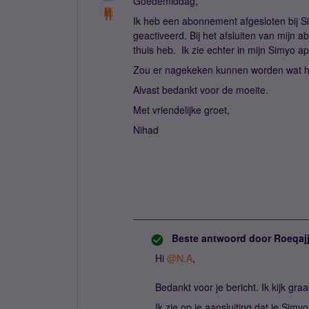
Goedemiddag,
Ik heb een abonnement afgesloten bij 
geactiveerd. Bij het afsluiten van mijn
thuis heb. Ik zie echter in mijn Simyo a
Zou er nagekeken kunnen worden wat hi
Alvast bedankt voor de moeite.
Met vriendelijke groet,
Nihad
Beste antwoord door
Roeqaj
Hi
@N.A
,
Bedankt voor je bericht. Ik kijk gr
Ik zie op je aansluiting dat je Simy