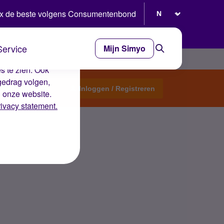
Selecteer taal
x de beste volgens Consumentenbond
Service
Mijn Simyo
e ervaring op de
s te zien. Ook
gedrag volgen,
Start een topic
Inloggen / Registreren
n onze website.
rivacy statement.