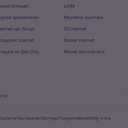
epaid simkaart
eSIM
tegoed opwaarderen
Meerdere nummers
nternet van Simyo
5G internet
nbeperkt internet
Mobiel internet
Prepaid en Sim Only
Mobiel abonnement
bond
Disclaimer
Voorwaarden
Storingen
Toegankelijkheid
Veilig online