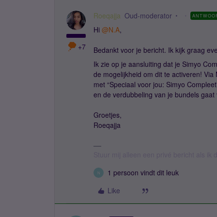
Roeqajja
Oud-moderator
ANTWOO
Hi
@N.A
,
+7
Bedankt voor je bericht. Ik kijk graag e
Ik zie op je aansluiting dat je Simyo Com
de mogelijkheid om dit te activeren! Via
met “Speciaal voor jou: Simyo Compleet”
en de verdubbeling van je bundels gaat
Groetjes,
Roeqajja
Stuur mij alleen een privé bericht als i
1 persoon vindt dit leuk
N
Like