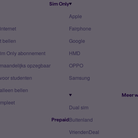
Sim Only
Apple
internet
Fairphone
 bellen
Google
Sim Only abonnement
HMD
 maandelijks opzegbaar
OPPO
voor studenten
Samsung
alleen bellen
Meer w
mpleet
Dual sim
Buitenland
Prepaid
VriendenDeal