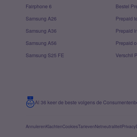
Fairphone 6
Bestel Pr
Samsung A26
Prepaid 
Samsung A36
Prepaid i
Samsung A56
Prepaid o
Samsung S25 FE
Verschil 
Al 36 keer de beste volgens de Consumenten
Annuleren
Klachten
Cookies
Tarieven
Netneutraliteit
Privacy