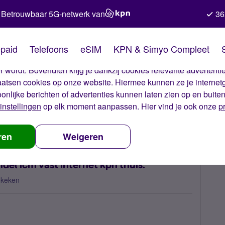
Betrouwbaar 5G-netwerk van
36
kies van Simyo
paid
Telefoons
eSIM
KPN & Simyo Compleet
okies op onze website. Met deze cookies zorgen wij ervoor dat j
 wordt. Bovendien krijg je dankzij cookies relevante advertentie
laatsen cookies op onze website. Hiermee kunnen ze je internet
oonlijke berichten of advertenties kunnen laten zien op en buite
instellingen
op elk moment aanpassen. Hier vind je ook onze
p
ubbele data bundel icm vast internet kpn thuis.
ren
Weigeren
el icm vast internet kpn thuis.
ekeken