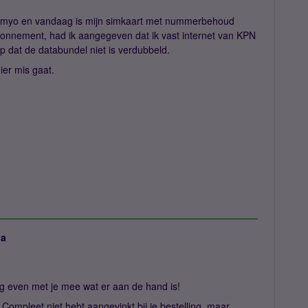
Simyo en vandaag is mijn simkaart met nummerbehoud
 abonnement, had ik aangegeven dat ik vast internet van KPN
pp dat de databundel niet is verdubbeld.
er mis gaat.
ja
aag even met je mee wat er aan de hand is!
o Compleet niet hebt aangevinkt bij je bestelling, maar