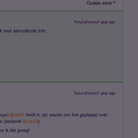
Oudste eerst
Forum|Forum|1 year ago
k voor aanvullende info:
Forum|Forum|1 year ago
myo! ​
@JanD
heeft in zijn reactie een link geplaatst over
r (bedankt ​
@JanD
!).
or ik dat graag!