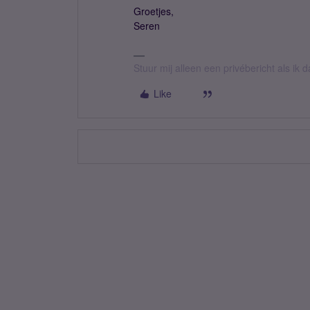
Groetjes,
Seren
Stuur mij alleen een privébericht als ik
Like