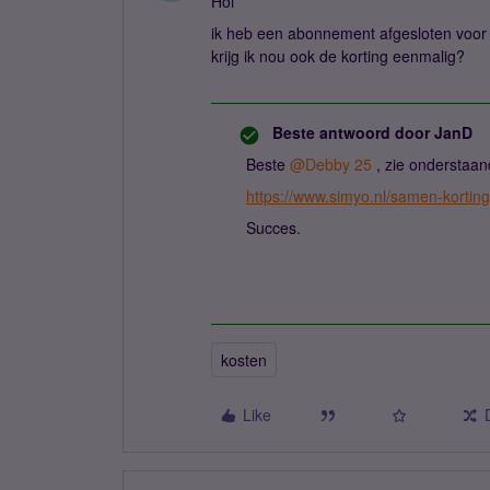
Hoi
ik heb een abonnement afgesloten voor m
krijg ik nou ook de korting eenmalig?
Beste antwoord door
JanD
Beste ​
@Debby 25
, zie onderstaand
https://www.simyo.nl/samen-korting
Succes.
kosten
Like