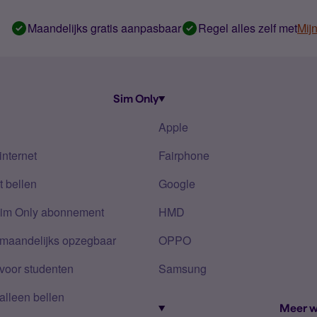
Maandelijks gratis aanpasbaar
Regel alles zelf met
Mij
Sim Only
Apple
internet
Fairphone
 bellen
Google
Sim Only abonnement
HMD
 maandelijks opzegbaar
OPPO
voor studenten
Samsung
alleen bellen
Meer w