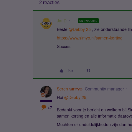
2 reacties
JanD
ANTWOORD
Beste ​
@Debby 25
, zie onderstaande lin
https://www.simyo.nl/samen-korting
Succes.
Like
Seren
Community manager
Hoi ​
@Debby 25
,
+7
Bedankt voor je bericht en welkom bij Si
samen korting en alle informatie daarove
Mochten er onduidelijkheden zijn dan ho