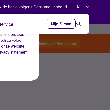
Selecteer taal
x de beste volgens Consumentenbond
Service
Mijn Simyo
e ervaring op de
s te zien. Ook
gedrag volgen,
Start een topic
Inloggen / Registreren
n onze website.
rivacy statement.