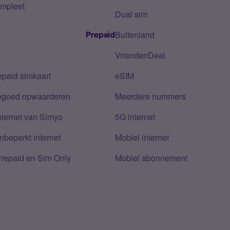
mpleet
Dual sim
Buitenland
Prepaid
VriendenDeal
epaid simkaart
eSIM
tegoed opwaarderen
Meerdere nummers
nternet van Simyo
5G internet
nbeperkt internet
Mobiel internet
Prepaid en Sim Only
Mobiel abonnement