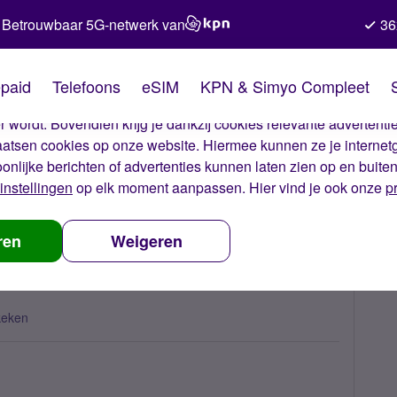
Betrouwbaar 5G-netwerk van
36
kies van Simyo
paid
Telefoons
eSIM
KPN & Simyo Compleet
okies op onze website. Met deze cookies zorgen wij ervoor dat j
 wordt. Bovendien krijg je dankzij cookies relevante advertentie
laatsen cookies op onze website. Hiermee kunnen ze je internet
oonlijke berichten of advertenties kunnen laten zien op en buite
instellingen
op elk moment aanpassen. Hier vind je ook onze
p
ogelijk?
ren
Weigeren
keken