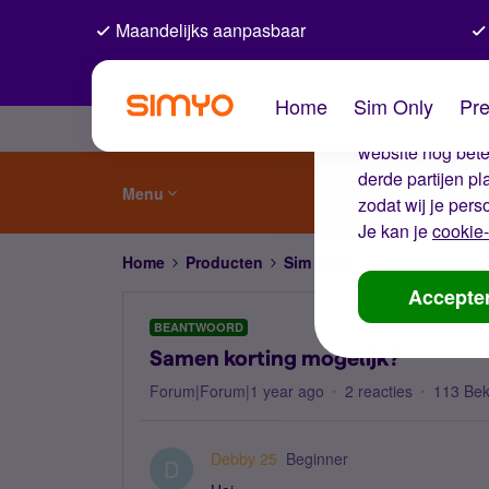
Maandelijks aanpasbaar
De coo
Home
Sim Only
Pre
Wij gebruiken co
website nog beter
derde partijen p
Menu
zodat wij je pers
Je kan je
cookie-
Home
Producten
Sim Only
Samen korting m
Accepte
BEANTWOORD
Samen korting mogelijk?
Forum|Forum|1 year ago
2 reacties
113 Be
Debby 25
Beginner
D