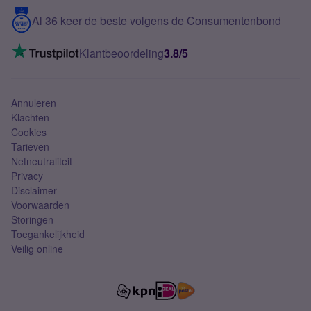
5G internet
Contact
Al 36 keer de beste volgens de Consumentenbond
Mobiel internet
VoLTE 4G bellen
Klantbeoordeling
3.8/5
Mobiel abonnement
Simkaart
Annuleren
Klachten
Cookies
Tarieven
Netneutraliteit
Privacy
Disclaimer
Voorwaarden
Storingen
Toegankelijkheid
Veilig online