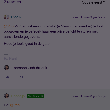
Oudste eerst
2 reacties
RicoK
Forum|Forum|3 years ago
@Pob
Morgen zal een moderator (= Simyo medewerker) je topic
oppakken en je verzoek haar een prive bericht te sturen met
aanvullende gegevens.
Houd je topic goed in de gaten.
Ex-Klant
1 persoon vindt dit leuk
Roeqajja
Forum|Forum|3 years ago
ANTWOORD
Hoi
@Pob
,