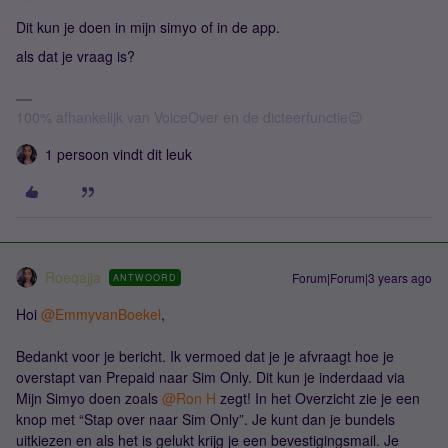
Dit kun je doen in mijn simyo of in de app.
als dat je vraag is?
100% afhankelijk van VoiceOver en de dicteerfunctie😉
1 persoon vindt dit leuk
Roeqajja
Forum|Forum|3 years ago
ANTWOORD
Hoi
@EmmyvanBoekel
,
Bedankt voor je bericht. Ik vermoed dat je je afvraagt hoe je
overstapt van Prepaid naar Sim Only. Dit kun je inderdaad via
Mijn Simyo doen zoals
@Ron H
zegt! In het Overzicht zie je een
knop met “Stap over naar Sim Only”. Je kunt dan je bundels
uitkiezen en als het is gelukt krijg je een bevestigingsmail. Je