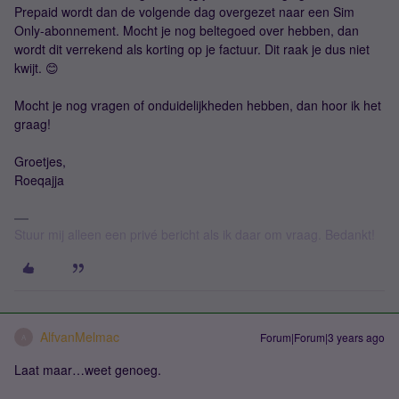
Prepaid wordt dan de volgende dag overgezet naar een Sim
Only-abonnement. Mocht je nog beltegoed over hebben, dan
wordt dit verrekend als korting op je factuur. Dit raak je dus niet
kwijt. 😊
Mocht je nog vragen of onduidelijkheden hebben, dan hoor ik het
graag!
Groetjes,
Roeqajja
Stuur mij alleen een privé bericht als ik daar om vraag. Bedankt!
AlfvanMelmac
Forum|Forum|3 years ago
A
Laat maar…weet genoeg.