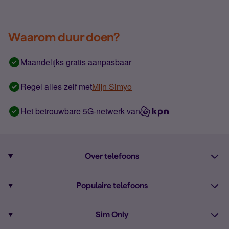
Waarom duur doen?
Maandelijks gratis aanpasbaar
Regel alles zelf met
Mijn Simyo
Het betrouwbare 5G-netwerk van
Over telefoons
Abonnement met telefoon
Populaire telefoons
Informatie over telefoons
Pixel 10
Sim Only
Alle telefoons
Pixel 9a