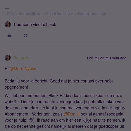
100% afhankelijk van VoiceOver en de dicteerfunctie😉
1 persoon vindt dit leuk
Roeqajja
Forum|Forum|1 year ago
Hi ​
@MarritNynke
,
Bedankt voor je bericht. Goed dat je hier contact over hebt
opgenomen!
Wij hebben momenteel Black Friday deals beschikbaar op onze
website. Door je contract te verlengen kun je gebruik maken van
deze actiebundels. Je kunt je contract verlengen via Instellingen>
Abonnement> Verlengen, zoals ​
@Ron H
ook al aangaf (bedankt
voor je hulp! 😊). Ik raad aan om hier een kijkje naar te nemen, ik
zie op het eerste gezicht namelijk al meteen dat je goedkoper uit