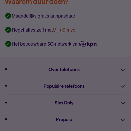
Waarom duur doen?
Maandelijks gratis aanpasbaar
Regel alles zelf met
Mijn Simyo
Het betrouwbare 5G-netwerk van
Over telefoons
Abonnement met telefoon
Populaire telefoons
Informatie over telefoons
Pixel 10
Sim Only
Alle telefoons
Pixel 9a
Sim Only
Prepaid
iPhone 16
Sim Only internet