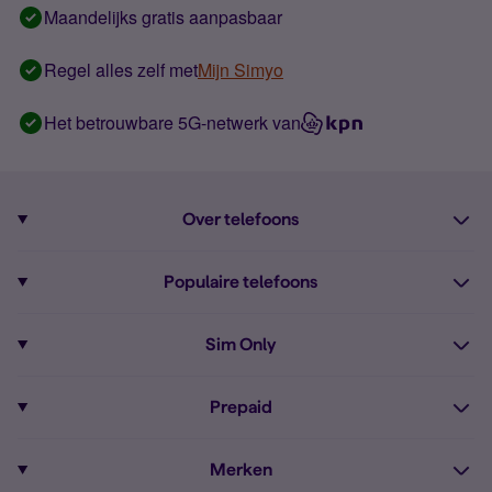
Maandelijks gratis aanpasbaar
Regel alles zelf met
Mijn Simyo
Het betrouwbare 5G-netwerk van
Over telefoons
Abonnement met telefoon
Populaire telefoons
Informatie over telefoons
Pixel 10
Sim Only
Alle telefoons
Pixel 9a
Sim Only
Prepaid
iPhone 16
Sim Only internet
Prepaid
iPhone 16e
Merken
Onbeperkt bellen